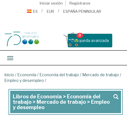
Iniciar sesión
Registrarse
ES
EUR
ESPAÑA PENINSULAR
0
Busqueda avanzada
Toggle navigation
Inicio
/
Economía
/
Economía del trabajo
/
Mercado de trabajo
/
Empleo y desempleo
/
Libros de Economía > Economía del
Libros
trabajo > Mercado de trabajo > Empleo
de
y desempleo
Economía
>