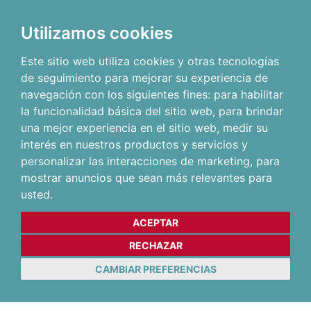
Utilizamos cookies
Este sitio web utiliza cookies y otras tecnologías
de seguimiento para mejorar su experiencia de
navegación con los siguientes fines:
para habilitar
la funcionalidad básica del sitio web
,
para brindar
una mejor experiencia en el sitio web
,
medir su
interés en nuestros productos y servicios y
personalizar las interacciones de marketing
,
para
mostrar anuncios que sean más relevantes para
usted
.
ACEPTAR
RECHAZAR
CAMBIAR PREFERENCIAS