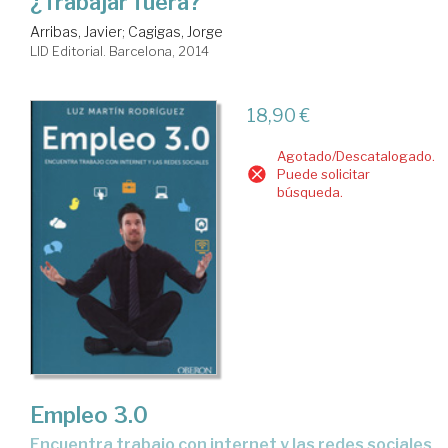
¿Trabajar fuera?
Arribas, Javier
;
Cagigas, Jorge
LID Editorial. Barcelona, 2014
18,90 €
Agotado/Descatalogado.
Puede solicitar
búsqueda.
Empleo 3.0
encuentra trabajo con internet y las redes sociales