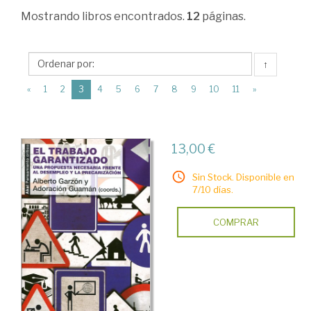
Economía
Mostrando
libros encontrados.
12
páginas.
del
trabajo
↑
>
(current)
«
1
2
3
4
5
6
7
8
9
10
11
»
Mercado
de
trabajo
13,00 €
>
Sin Stock. Disponible en
Empleo
7/10 días.
y
COMPRAR
desempleo