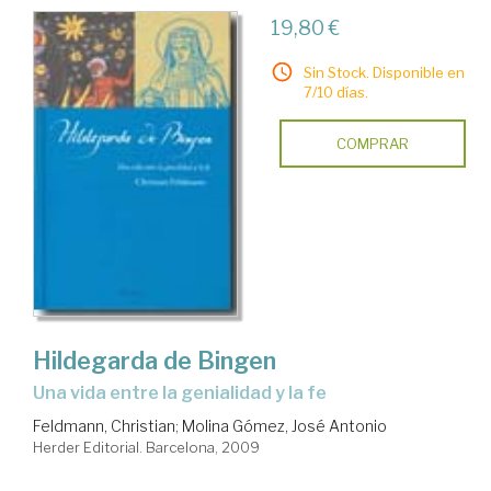
19,80 €
Sin Stock. Disponible en
7/10 días.
COMPRAR
Hildegarda de Bingen
una vida entre la genialidad y la fe
Feldmann, Christian
;
Molina Gómez, José Antonio
Herder Editorial. Barcelona, 2009