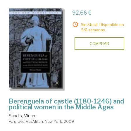
92,66 €
Sin Stock. Disponible en
5/6 semanas.
COMPRAR
Berenguela of castle (1180-1246) and
political women in the Middle Ages
Shadis, Miriam
Palgrave MacMillan. New York, 2009