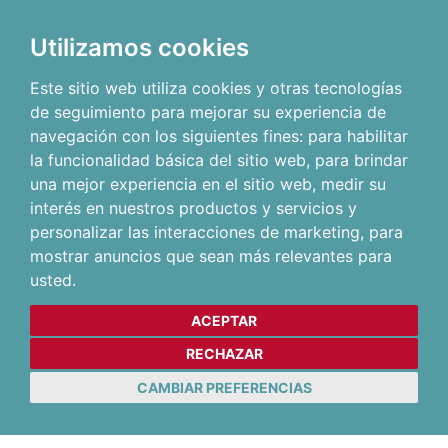
Utilizamos cookies
Este sitio web utiliza cookies y otras tecnologías
de seguimiento para mejorar su experiencia de
navegación con los siguientes fines:
para habilitar
la funcionalidad básica del sitio web
,
para brindar
una mejor experiencia en el sitio web
,
medir su
interés en nuestros productos y servicios y
personalizar las interacciones de marketing
,
para
mostrar anuncios que sean más relevantes para
usted
.
ACEPTAR
RECHAZAR
CAMBIAR PREFERENCIAS