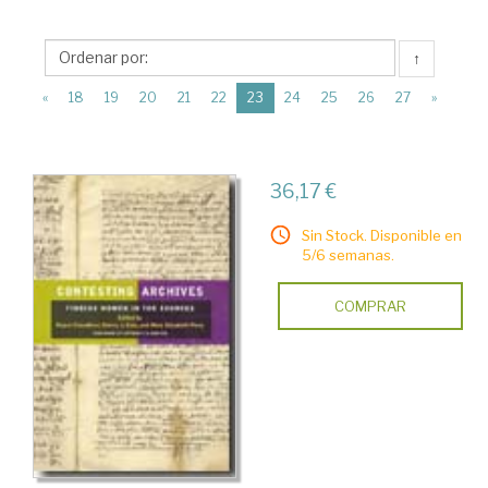
>
Estudios
↑
de
(current)
Género
«
18
19
20
21
22
23
24
25
26
27
»
>
Biografías
36,17 €
Sin Stock. Disponible en
5/6 semanas.
COMPRAR