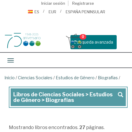
Iniciar sesión
Registrarse
ES
EUR
ESPAÑA PENINSULAR
0
Busqueda avanzada
Toggle navigation
Inicio
/
Ciencias Sociales
/
Estudios de Género
/
Biografías
/
Libros de Ciencias Sociales > Estudios
Libros
de Género > Biografías
de
Ciencias
Sociales
Mostrando
libros encontrados.
27
páginas.