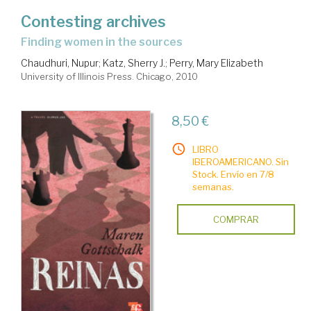
Contesting archives
finding women in the sources
Chaudhuri, Nupur
;
Katz, Sherry J.
;
Perry, Mary Elizabeth
University of Illinois Press. Chicago, 2010
8,50 €
LIBRO
IBEROAMERICANO. Sin
Stock. Envío en 7/8
semanas.
COMPRAR