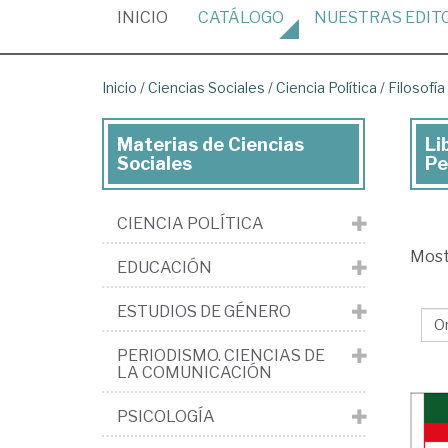
(CURRENT)
INICIO
CATÁLOGO
NUESTRAS
EDIT
Inicio
/
Ciencias Sociales
/
Ciencia Política
/
Filosofía 
Materias de Ciencias
Li
Lib
Sociales
Pe
de
Cie
CIENCIA POLÍTICA
Soc
Mos
EDUCACIÓN
>
Cie
ESTUDIOS DE GÉNERO
pol
PERIODISMO. CIENCIAS DE
>
LA COMUNICACIÓN
Fil
PSICOLOGÍA
pol