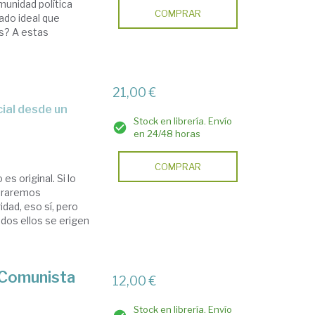
munidad política
COMPRAR
ado ideal que
os? A estas
21,00 €
Stock en librería. Envío
en 24/48 horas
COMPRAR
s original. Si lo
traremos
idad, eso sí, pero
odos ellos se erigen
o Comunista
12,00 €
Stock en librería. Envío