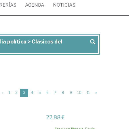
BRERÍAS
AGENDA
NOTICIAS
ía política > Clásicos del
(current)
«
1
2
3
4
5
6
7
8
9
10
11
»
22,88 €