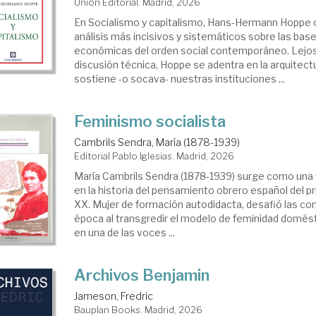
Unión Editorial. Madrid, 2026
En Socialismo y capitalismo, Hans-Hermann Hoppe 
sicos
análisis más incisivos y sistemáticos sobre las bas
económicas del orden social contemporáneo. Lejos 
discusión técnica, Hoppe se adentra en la arquitect
nsamiento
sostiene -o socava- nuestras instituciones ...
ítico
Feminismo socialista
Cambrils Sendra, María (1878-1939)
Editorial Pablo Iglesias. Madrid, 2026
María Cambrils Sendra (1878-1939) surge como una 
en la historia del pensamiento obrero español del pr
XX. Mujer de formación autodidacta, desafió las co
época al transgredir el modelo de feminidad domést
en una de las voces ...
Archivos Benjamin
Jameson, Fredric
Bauplan Books. Madrid, 2026