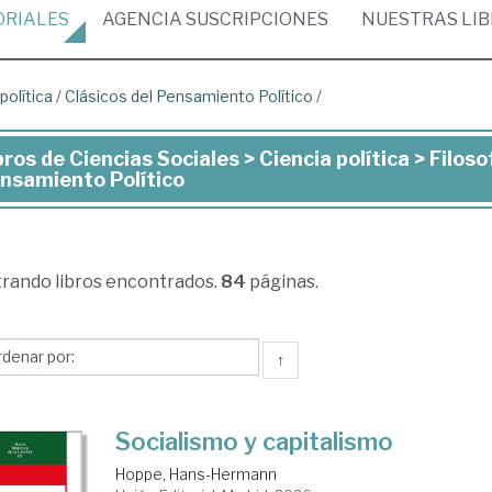
ORIALES
AGENCIA
SUSCRIPCIONES
NUESTRAS
LI
política
/
Clásicos del Pensamiento Político
/
bros de Ciencias Sociales > Ciencia política > Filosof
ros
nsamiento Político
ncias
iales
trando
libros encontrados.
84
páginas.
ncia
↑
ítica
osofía
Socialismo y capitalismo
ítica
Hoppe, Hans-Hermann