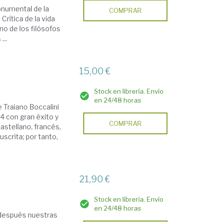
onumental de la
COMPRAR
rítica de la vida
uno de los filósofos
...
15,00 €
Stock en librería. Envío
en 24/48 horas
 Traiano Boccalini
14 con gran éxito y
COMPRAR
astellano, francés,
uscrita; por tanto,
21,90 €
Stock en librería. Envío
en 24/48 horas
 después nuestras