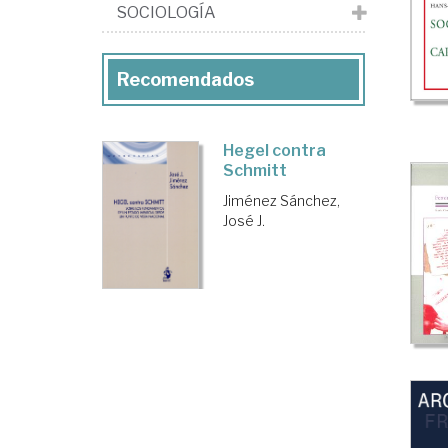
>
SOCIOLOGÍA
Clá
del
Recomendados
Pe
Pol
Hegel contra
Schmitt
Jiménez Sánchez,
José J.