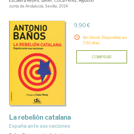
Escalera Reyes, Javier
;
Coca Pérez, Agustín
Junta de Andalucía. Sevilla, 2014
9,90 €
Sin Stock. Disponible en
7/10 días.
COMPRAR
La rebelión catalana
España ante sus naciones