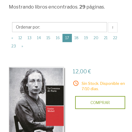
>
Mostrando
libros encontrados.
29
páginas.
Ciencia
política
↑
>
(current)
«
12
13
14
15
16
17
18
19
20
21
22
Ciencia
23
»
política
>
Movimientos
12,00 €
sociales
Sin Stock. Disponible en
7/10 días.
COMPRAR