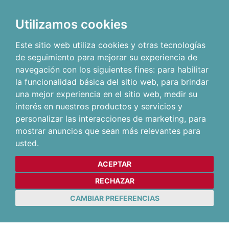
Utilizamos cookies
Este sitio web utiliza cookies y otras tecnologías
de seguimiento para mejorar su experiencia de
navegación con los siguientes fines:
para habilitar
la funcionalidad básica del sitio web
,
para brindar
una mejor experiencia en el sitio web
,
medir su
interés en nuestros productos y servicios y
personalizar las interacciones de marketing
,
para
mostrar anuncios que sean más relevantes para
usted
.
ACEPTAR
RECHAZAR
CAMBIAR PREFERENCIAS