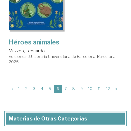
Héroes animales
Mazzeo, Leonardo
Ediciones LU. Librería Universitaria de Barcelona. Barcelona,
2025
(current)
«
1
2
3
4
5
6
7
8
9
10
11
12
»
Materias de Otras Categorías