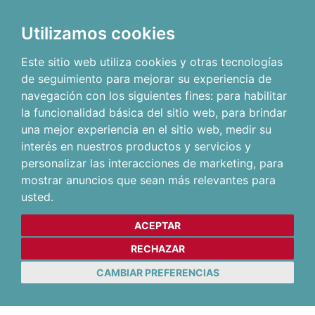
Utilizamos cookies
Este sitio web utiliza cookies y otras tecnologías
de seguimiento para mejorar su experiencia de
navegación con los siguientes fines:
para habilitar
la funcionalidad básica del sitio web
,
para brindar
una mejor experiencia en el sitio web
,
medir su
interés en nuestros productos y servicios y
personalizar las interacciones de marketing
,
para
mostrar anuncios que sean más relevantes para
usted
.
ACEPTAR
RECHAZAR
CAMBIAR PREFERENCIAS