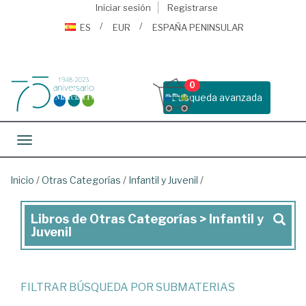
Iniciar sesión
Registrarse
ES
EUR
ESPAÑA PENINSULAR
0
Busqueda avanzada
Toggle navigation
Inicio
/
Otras Categorías
/
Infantil y Juvenil
/
Libros de Otras Categorías > Infantil y
Libros
Juvenil
de
Otras
Categorías
FILTRAR BÚSQUEDA POR SUBMATERIAS