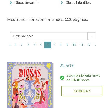
>
Obras Juveniles
Obras Infantiles
Infantil
y
Mostrando
libros encontrados.
113
páginas.
Juvenil
↑
(current)
«
1
2
3
4
5
6
7
8
9
10
11
12
»
21,50 €
Stock en librería. Envío
en 24/48 horas
COMPRAR