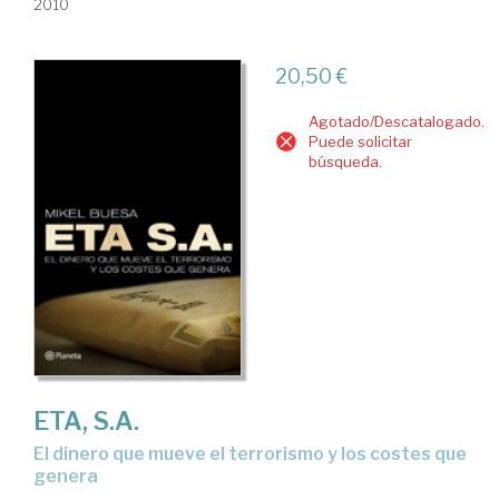
2010
20,50 €
Agotado/Descatalogado.
Puede solicitar
búsqueda.
ETA, S.A.
el dinero que mueve el terrorismo y los costes que
genera