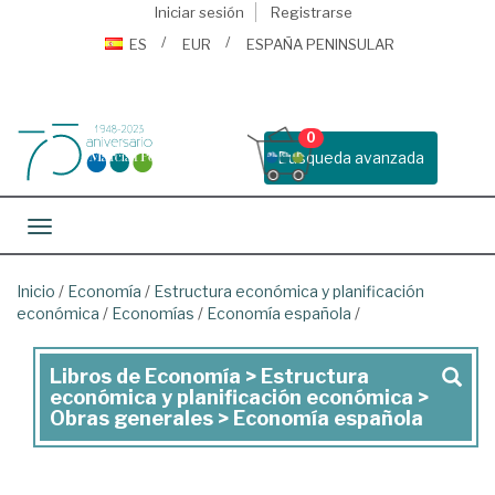
Iniciar sesión
Registrarse
ES
EUR
ESPAÑA PENINSULAR
0
Busqueda avanzada
Toggle navigation
Inicio
/
Economía
/
Estructura económica y planificación
económica
/
Economías
/
Economía española
/
Libros de Economía > Estructura
Libros
económica y planificación económica >
de
Obras generales > Economía española
Economía
>