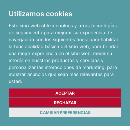
Utilizamos cookies
Este sitio web utiliza cookies y otras tecnologías
de seguimiento para mejorar su experiencia de
navegación con los siguientes fines:
para habilitar
la funcionalidad básica del sitio web
,
para brindar
una mejor experiencia en el sitio web
,
medir su
interés en nuestros productos y servicios y
personalizar las interacciones de marketing
,
para
mostrar anuncios que sean más relevantes para
usted
.
ACEPTAR
RECHAZAR
CAMBIAR PREFERENCIAS