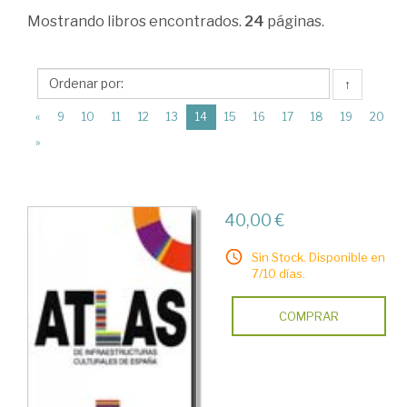
Estructura
Mostrando
libros encontrados.
24
páginas.
económica
y
↑
planificación
(current)
«
9
10
11
12
13
14
15
16
17
18
19
20
económica
»
>
Obras
generales
40,00 €
>
Sin Stock. Disponible en
Economía
7/10 días.
española
COMPRAR