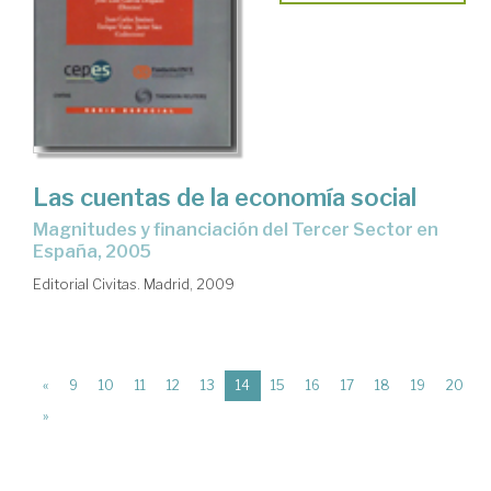
Las cuentas de la economía social
magnitudes y financiación del Tercer Sector en
España, 2005
Editorial Civitas. Madrid, 2009
(current)
«
9
10
11
12
13
14
15
16
17
18
19
20
»