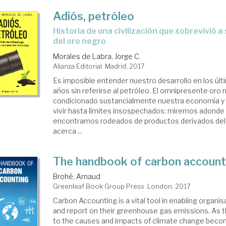
Adiós, petróleo
historia de una civilización que sobrevivió a su dependencia
del oro negro
Morales de Labra, Jorge C.
Alianza Editorial. Madrid, 2017
Es imposible entender nuestro desarrollo en los úl
años sin referirse al petróleo. El omnipresente oro 
condicionado sustancialmente nuestra economía y
vivir hasta límites insospechados: miremos adond
encontramos rodeados de productos derivados del p
acerca ...
The handbook of carbon account
Brohé, Arnaud
Greenleaf Book Group Press. London, 2017
Carbon Accounting is a vital tool in enabling organ
and report on their greenhouse gas emissions. As 
to the causes and impacts of climate change beco