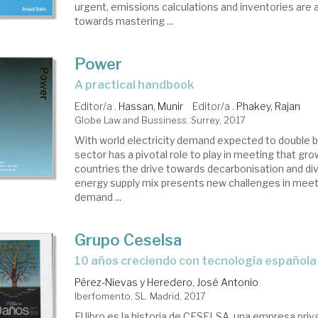
urgent, emissions calculations and inventories are a 
towards mastering ...
Power
a practical handbook
Editor/a .
Hassan, Munir
Editor/a .
Phakey, Rajan
Globe Law and Bussiness. Surrey, 2017
With world electricity demand expected to double 
sector has a pivotal role to play in meeting that gr
countries the drive towards decarbonisation and div
energy supply mix presents new challenges in meet
demand ...
Grupo Ceselsa
10 años creciendo con tecnología española
Pérez-Nievas y Heredero, José Antonio
Iberfomento, SL. Madrid, 2017
El libro es la historia de CESELSA, una empresa pri