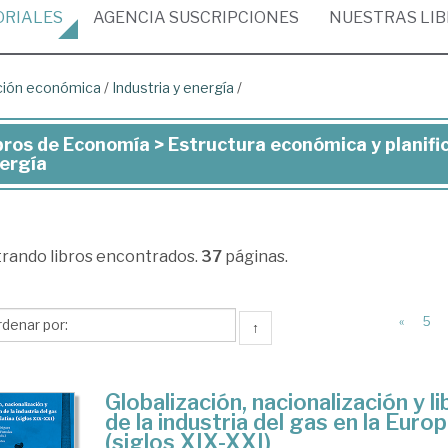
ORIALES
AGENCIA
SUSCRIPCIONES
NUESTRAS
LI
ación económica
/
Industria y energía
/
bros de Economía > Estructura económica y planifi
ros
ergía
onomía
trando
libros encontrados.
37
páginas.
ructura
onómica
«
5
↑
nificación
onómica
Globalización, nacionalización y li
de la industria del gas en la Europ
(siglos XIX-XXI)