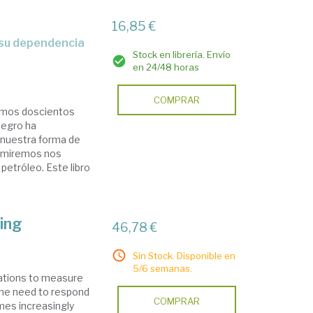
16,85 €
Stock en librería. Envío
en 24/48 horas
COMPRAR
timos doscientos
negro ha
 nuestra forma de
e miremos nos
etróleo. Este libro
ing
46,78 €
Sin Stock. Disponible en
5/6 semanas.
isations to measure
the need to respond
COMPRAR
mes increasingly