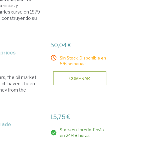
cencias y
arriesgarse en 1979
a, construyendo su
50,04 €
 prices
Sin Stock. Disponible en
5/6 semanas.
rs, the oil market
COMPRAR
hich haven't been
rney from the
15,75 €
trade
Stock en librería. Envío
en 24/48 horas