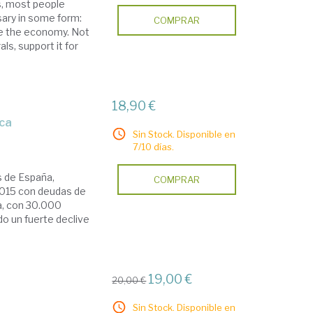
rs, most people
sary in some form:
COMPRAR
ate the economy. Not
ls, support it for
18,90 €
ica
Sin Stock. Disponible en
7/10 días.
 de España,
COMPRAR
2015 con deudas de
na, con 30.000
do un fuerte declive
19,00 €
20,00 €
Sin Stock. Disponible en