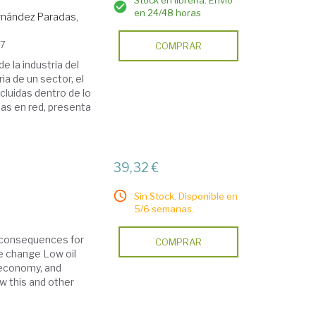
Stock en librería. Envío
en 24/48 horas
rnández Paradas,
17
COMPRAR
de la industria del
ria de un sector, el
cluidas dentro de lo
as en red, presenta
39,32 €
Sin Stock. Disponible en
5/6 semanas.
g consequences for
COMPRAR
e change Low oil
 economy, and
w this and other