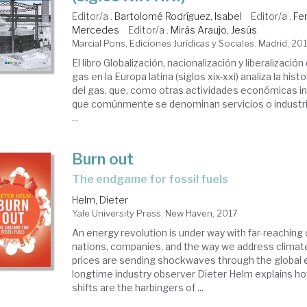
ustria
Editor/a .
Bartolomé Rodríguez, Isabel
Editor/a .
Fe
Mercedes
Editor/a .
Mirás Araujo, Jesús
Marcial Pons, Ediciones Jurídicas y Sociales. Madrid, 20
rgía
El libro Globalización, nacionalización y liberalización 
gas en la Europa latina (siglos xix-xxi) analiza la histo
del gas, que, como otras actividades económicas in
que comúnmente se denominan servicios o industri
...
Burn out
the endgame for fossil fuels
Helm, Dieter
Yale University Press. New Haven, 2017
An energy revolution is under way with far-reachin
nations, companies, and the way we address climat
prices are sending shockwaves through the global
longtime industry observer Dieter Helm explains ho
shifts are the harbingers of ...