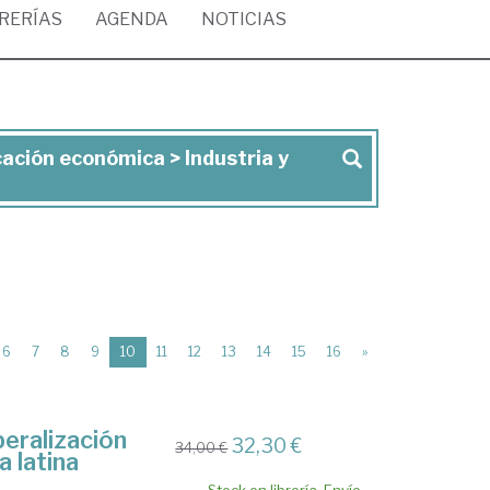
BRERÍAS
AGENDA
NOTICIAS
cación económica > Industria y
(current)
6
7
8
9
10
11
12
13
14
15
16
»
beralización
32,30 €
34,00 €
a latina