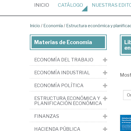
(CURRENT)
INICIO
CATÁLOGO
NUESTRAS
EDIT
Inicio
/
Economía
/
Estructura económica y planific
Materias de Economía
Li
Lib
en
de
ECONOMÍA DEL TRABAJO
Ec
>
ECONOMÍA INDUSTRIAL
Mos
Est
ECONOMÍA POLÍTICA
ec
y
ESTRUCTURA ECONÓMICA Y
PLANIFICACIÓN ECONÓMICA
pla
ec
FINANZAS
>
HACIENDA PÚBLICA