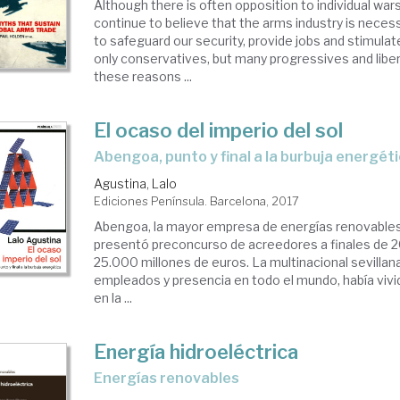
Although there is often opposition to individual wa
continue to believe that the arms industry is neces
to safeguard our security, provide jobs and stimul
only conservatives, but many progressives and libera
these reasons ...
El ocaso del imperio del sol
Abengoa, punto y final a la burbuja energét
Agustina, Lalo
Ediciones Península. Barcelona, 2017
Abengoa, la mayor empresa de energías renovables
presentó preconcurso de acreedores a finales de 
25.000 millones de euros. La multinacional sevilla
empleados y presencia en todo el mundo, había vivi
en la ...
Energía hidroeléctrica
energías renovables