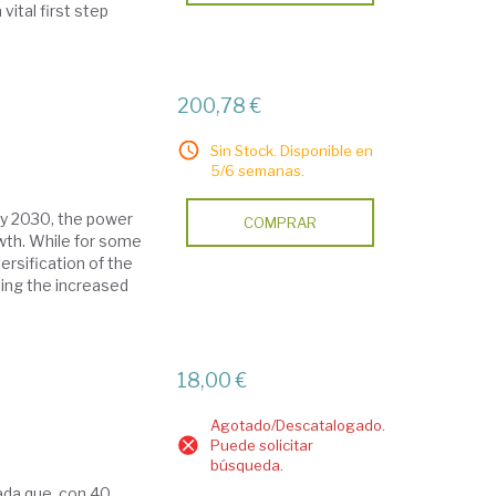
vital first step
200,78 €
Sin Stock. Disponible en
5/6 semanas.
by 2030, the power
COMPRAR
owth. While for some
ersification of the
ing the increased
18,00 €
Agotado/Descatalogado.
Puede solicitar
búsqueda.
vada que, con 40