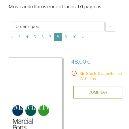
Economía
Mostrando
libros encontrados.
10
páginas.
del
trabajo
↑
>
(current)
«
3
4
5
6
7
8
9
10
»
Mercado
de
trabajo
48,00 €
>
Sin Stock. Disponible en
Obras
7/10 días.
generales
COMPRAR