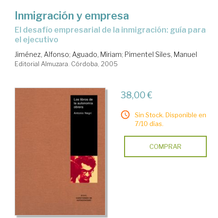
Inmigración y empresa
el desafío empresarial de la inmigración: guía para
el ejecutivo
Jiménez, Alfonso
;
Aguado, Miriam
;
Pimentel Siles, Manuel
Editorial Almuzara. Córdoba, 2005
38,00 €
Sin Stock. Disponible en
7/10 días.
COMPRAR