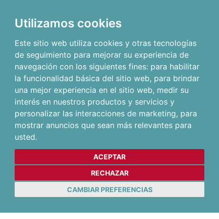
Utilizamos cookies
Este sitio web utiliza cookies y otras tecnologías
de seguimiento para mejorar su experiencia de
navegación con los siguientes fines:
para habilitar
la funcionalidad básica del sitio web
,
para brindar
una mejor experiencia en el sitio web
,
medir su
interés en nuestros productos y servicios y
personalizar las interacciones de marketing
,
para
mostrar anuncios que sean más relevantes para
usted
.
ACEPTAR
RECHAZAR
CAMBIAR PREFERENCIAS