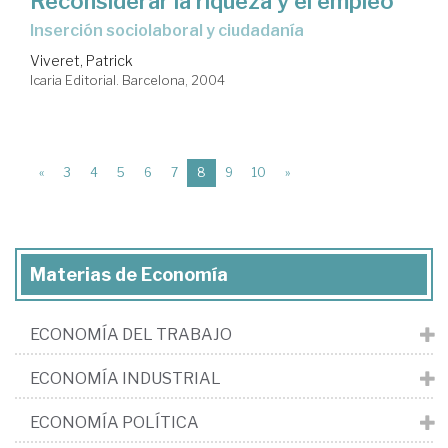
Reconsiderar la riqueza y el empleo
inserción sociolaboral y ciudadanía
Viveret, Patrick
Icaria Editorial. Barcelona, 2004
(current)
«
3
4
5
6
7
8
9
10
»
Materias de Economía
ECONOMÍA DEL TRABAJO
ECONOMÍA INDUSTRIAL
ECONOMÍA POLÍTICA