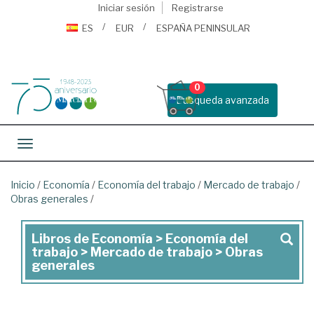
Iniciar sesión
Registrarse
ES
EUR
ESPAÑA PENINSULAR
0
Busqueda avanzada
Toggle navigation
Inicio
/
Economía
/
Economía del trabajo
/
Mercado de trabajo
/
Obras generales
/
Libros de Economía > Economía del
Libros
trabajo > Mercado de trabajo > Obras
de
generales
Economía
>