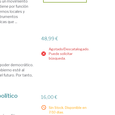
s un movimiento
iene por función
ernos locales y
nstrumentos
cas que ...
48,99 €
Agotado/Descatalogado.
Puede solicitar
búsqueda.
o poder democrático.
obierno esté al
el futuro. Por tanto,
olítico
16,00 €
Sin Stock. Disponible en
7/10 días.