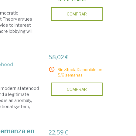
emocratic
COMPRAR
nt Theory argues
vide to interest
ore lobbying will
58,02 €
tehood
Sin Stock. Disponible en
5/6 semanas.
of modern statehood
COMPRAR
and a legitimate
d is an anomaly,
national system,
bernanza en
22,59 €