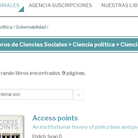
ORIALES
AGENCIA
SUSCRIPCIONES
NUESTRAS
LI
olítica
/
Gobernabilidad
/
bros de Ciencias Sociales > Ciencia política > Cienc
ros
ncias
trando
libros encontrados.
9
páginas.
iales
ncia
↑
ítica
Access points
ncia
an institutional theory of policy bias and p
ítica
Ehrlich, Sean D.