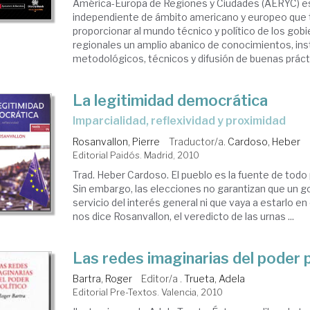
América-Europa de Regiones y Ciudades (AERYC) e
independiente de ámbito americano y europeo que t
proporcionar al mundo técnico y político de los gobi
regionales un amplio abanico de conocimientos, i
metodológicos, técnicos y difusión de buenas prácti
La legitimidad democrática
imparcialidad, reflexividad y proximidad
Rosanvallon, Pierre
Traductor/a.
Cardoso, Heber
Editorial Paidós. Madrid, 2010
Trad. Heber Cardoso. El pueblo es la fuente de tod
Sin embargo, las elecciones no garantizan que un g
servicio del interés general ni que vaya a estarlo en 
nos dice Rosanvallon, el veredicto de las urnas ...
Las redes imaginarias del poder p
Bartra, Roger
Editor/a .
Trueta, Adela
Editorial Pre-Textos. Valencia, 2010