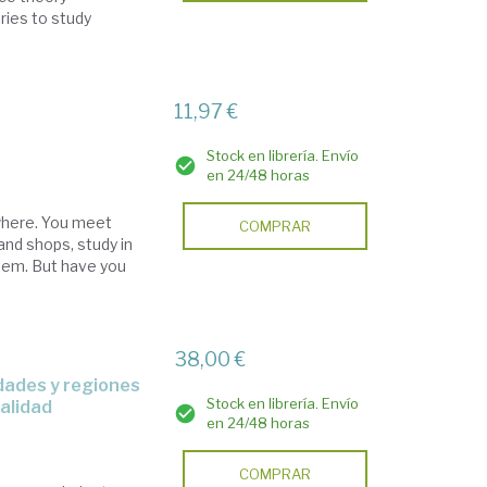
ries to study
11,97 €
Stock en librería. Envío
en 24/48 horas
where. You meet
COMPRAR
and shops, study in
hem. But have you
38,00 €
Stock en librería. Envío
calidad
en 24/48 horas
COMPRAR