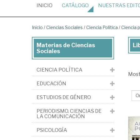
(CURRENT)
INICIO
CATÁLOGO
NUESTRAS
EDIT
Inicio
/
Ciencias Sociales
/
Ciencia Política
/
Ciencia p
Materias de Ciencias
Li
Lib
Sociales
de
Cie
CIENCIA POLÍTICA
Mos
Soc
EDUCACIÓN
>
Cie
ESTUDIOS DE GÉNERO
pol
PERIODISMO. CIENCIAS DE
>
LA COMUNICACIÓN
Cie
PSICOLOGÍA
pol