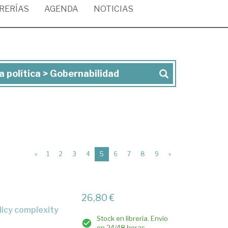
BRERÍAS
AGENDA
NOTICIAS
ia política > Gobernabilidad
(current)
«
1
2
3
4
5
6
7
8
9
»
26,80 €
olicy complexity
Stock en librería. Envío
en 24/48 horas