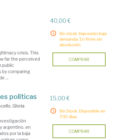
40,00 €
Sin stock. Impresión bajo
demanda. En firme sin
devolución
timacy crisis. This
ow far the perceived
COMPRAR
 public
s by comparing
e ...
es políticas
15,00 €
cello, Gloria
Sin Stock. Disponible en
7/10 días.
investigación
y argentino, en
COMPRAR
ados por la baja
de países como