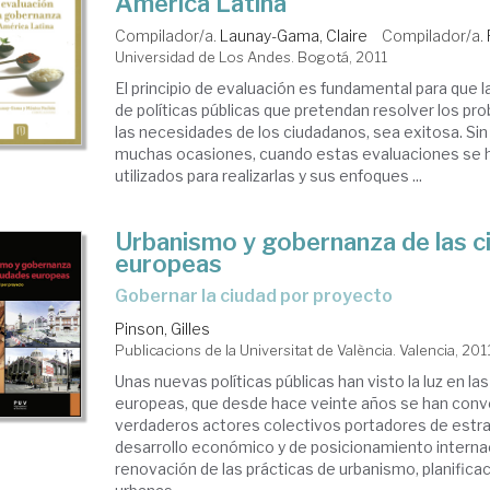
América Latina
Compilador/a.
Launay-Gama, Claire
Compilador/a.
Universidad de Los Andes. Bogotá, 2011
El principio de evaluación es fundamental para que 
de políticas públicas que pretendan resolver los pr
las necesidades de los ciudadanos, sea exitosa. Si
muchas ocasiones, cuando estas evaluaciones se 
utilizados para realizarlas y sus enfoques ...
Urbanismo y gobernanza de las c
europeas
gobernar la ciudad por proyecto
Pinson, Gilles
Publicacions de la Universitat de València. Valencia, 201
Unas nuevas políticas públicas han visto la luz en la
europeas, que desde hace veinte años se han conv
verdaderos actores colectivos portadores de estr
desarrollo económico y de posicionamiento internac
renovación de las prácticas de urbanismo, planifica