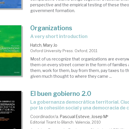
perspective and the empirical testing of these theo
government formation.
Organizations
a very short introduction
Hatch, Mary Jo
Oxford University Press. Oxford, 2011
Most of us recognize that organizations are every
them on every street corner in the form of families 
them, work for them, buy from them, pay taxes to t
given much thought to where they came ...
El buen gobierno 2.0
la gobernanza democrática territorial. Ciudades y regiones
por la cohesión social y una democracia de 
Coordinador/a.
Pascual Esteve, Josep Mª
Editorial Tirant lo Blanch. Valencia, 2010