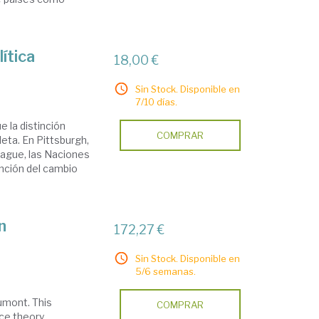
ítica
18,00 €
Sin Stock. Disponible en
7/10 días.
 la distinción
COMPRAR
leta. En Pittsburgh,
nhague, las Naciones
ención del cambio
n
172,27 €
Sin Stock. Disponible en
5/6 semanas.
umont. This
COMPRAR
ice theory