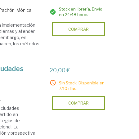
Stock en librería. Envío
Pachón, Mónica
en 24/48 horas
la implementación
COMPRAR
oblemas y atender
n embargo, en
hacen, los métodos
iudades
20,00 €
Sin Stock. Disponible en
7/10 días.
1
COMPRAR
s ciudades
ertido en
ategias de
ional. La
ción y prospectiva