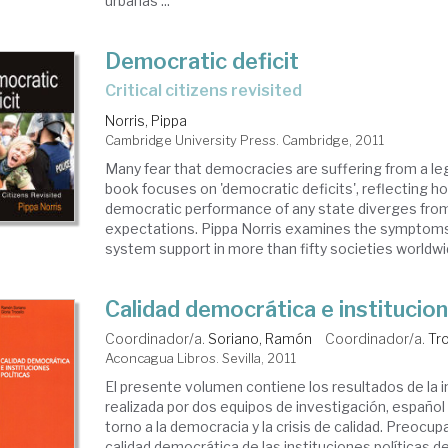
urbanas ...
Democratic deficit
critical citizens revisited
Norris, Pippa
Cambridge University Press. Cambridge, 2011
Many fear that democracies are suffering from a legi
book focuses on 'democratic deficits', reflecting h
democratic performance of any state diverges from
expectations. Pippa Norris examines the symptom
system support in more than fifty societies worldwid
Calidad democrática e institucion
Coordinador/a.
Soriano, Ramón
Coordinador/a.
Tro
Aconcagua Libros. Sevilla, 2011
El presente volumen contiene los resultados de la 
realizada por dos equipos de investigación, español 
torno a la democracia y la crisis de calidad. Preocup
calidad democrática de las instituciones políticas 