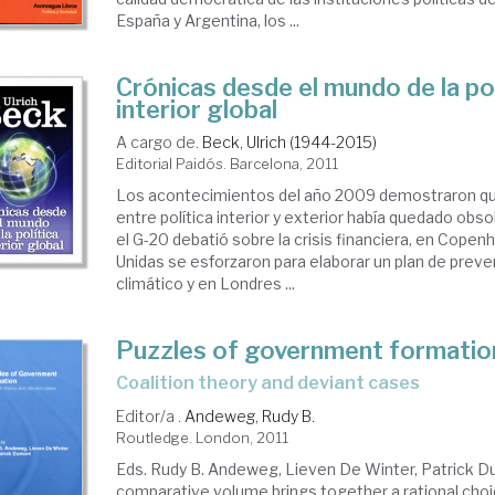
España y Argentina, los ...
Crónicas desde el mundo de la pol
interior global
A cargo de.
Beck, Ulrich (1944-2015)
Editorial Paidós. Barcelona, 2011
Los acontecimientos del año 2009 demostraron que
entre política interior y exterior había quedado obso
el G-20 debatió sobre la crisis financiera, en Cope
Unidas se esforzaron para elaborar un plan de prev
climático y en Londres ...
Puzzles of government formatio
coalition theory and deviant cases
Editor/a .
Andeweg, Rudy B.
Routledge. London, 2011
Eds. Rudy B. Andeweg, Lieven De Winter, Patrick D
comparative volume brings together a rational cho