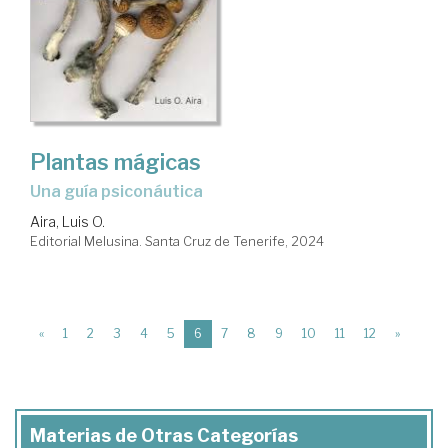
Plantas mágicas
Una guía psiconáutica
Aira, Luis O.
Editorial Melusina. Santa Cruz de Tenerife, 2024
(current)
«
1
2
3
4
5
6
7
8
9
10
11
12
»
Materias de Otras Categorías