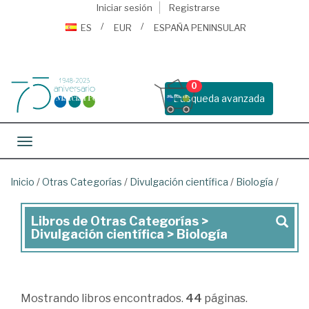
Iniciar sesión
Registrarse
ES
EUR
ESPAÑA PENINSULAR
0
Busqueda avanzada
Toggle navigation
Inicio
/
Otras Categorías
/
Divulgación científica
/
Biología
/
Libros de Otras Categorías >
Libros
Divulgación científica > Biología
de
Otras
Categorías
Mostrando
libros encontrados.
44
páginas.