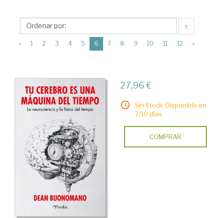
>
Divulgación
↑
científica
(current)
>
«
1
2
3
4
5
6
7
8
9
10
11
12
»
Biología
27,96 €
Sin Stock. Disponible en
7/10 días.
COMPRAR