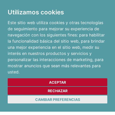
Utilizamos cookies
Este sitio web utiliza cookies y otras tecnologías
de seguimiento para mejorar su experiencia de
navegación con los siguientes fines:
para habilitar
la funcionalidad básica del sitio web
,
para brindar
una mejor experiencia en el sitio web
,
medir su
interés en nuestros productos y servicios y
personalizar las interacciones de marketing
,
para
mostrar anuncios que sean más relevantes para
usted
.
ACEPTAR
RECHAZAR
CAMBIAR PREFERENCIAS