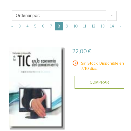
Diccionarios
>
↑
Obras
(current)
Generales
«
3
4
5
6
7
8
9
10
11
12
13
14
»
22,00 €
Sin Stock. Disponible en
7/10 días.
COMPRAR