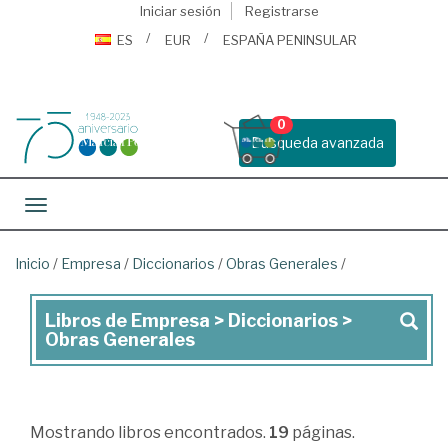
Iniciar sesión
Registrarse
ES
EUR
ESPAÑA PENINSULAR
0
Busqueda avanzada
Toggle navigation
Inicio
/
Empresa
/
Diccionarios
/
Obras Generales
/
Libros de Empresa > Diccionarios >
Libros
Obras Generales
de
Empresa
>
Mostrando
libros encontrados.
19
páginas.