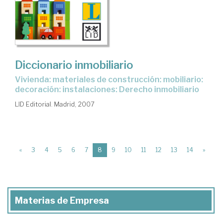
Diccionario inmobiliario
vivienda: materiales de construcción: mobiliario:
decoración: instalaciones: Derecho inmobiliario
LID Editorial. Madrid, 2007
(current)
«
3
4
5
6
7
8
9
10
11
12
13
14
»
Materias de Empresa