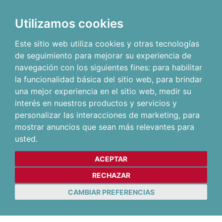
Utilizamos cookies
Este sitio web utiliza cookies y otras tecnologías
de seguimiento para mejorar su experiencia de
navegación con los siguientes fines:
para habilitar
la funcionalidad básica del sitio web
,
para brindar
una mejor experiencia en el sitio web
,
medir su
interés en nuestros productos y servicios y
personalizar las interacciones de marketing
,
para
mostrar anuncios que sean más relevantes para
usted
.
ACEPTAR
RECHAZAR
CAMBIAR PREFERENCIAS