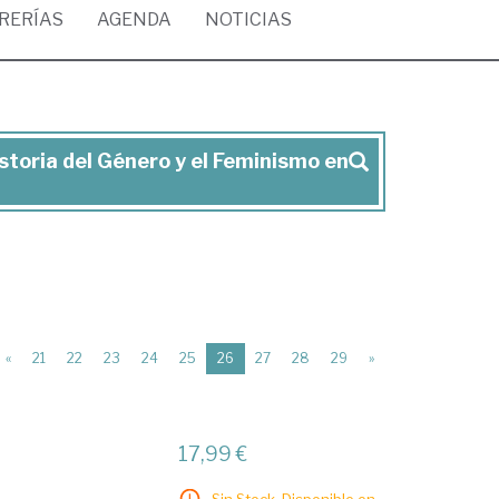
BRERÍAS
AGENDA
NOTICIAS
istoria del Género y el Feminismo en
(current)
«
21
22
23
24
25
26
27
28
29
»
17,99 €