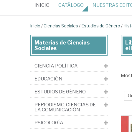
(CURRENT)
INICIO
CATÁLOGO
NUESTRAS
EDIT
Inicio
/
Ciencias Sociales
/
Estudios de Género
/
Hist
Materias de Ciencias
Li
Lib
Sociales
el
de
Cie
CIENCIA POLÍTICA
Soc
Mos
EDUCACIÓN
>
Est
ESTUDIOS DE GÉNERO
de
PERIODISMO. CIENCIAS DE
Gé
LA COMUNICACIÓN
>
PSICOLOGÍA
His