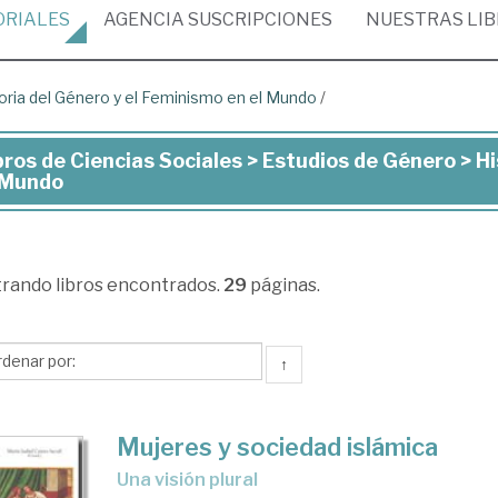
ORIALES
AGENCIA
SUSCRIPCIONES
NUESTRAS
LI
oria del Género y el Feminismo en el Mundo
/
bros de Ciencias Sociales > Estudios de Género > H
ros
 Mundo
ncias
iales
trando
libros encontrados.
29
páginas.
udios
↑
nero
Mujeres y sociedad islámica
toria
una visión plural