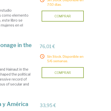
Sin Stock. Disponible en
7/10 días.
estudio
cas como elemento
COMPRAR
 este libro se
s mujeres en el
onage in the
76,01 €
Sin Stock. Disponible en
5/6 semanas.
nd Hainaut in the
COMPRAR
haped the political
essive record of
pus of secular and
a y América
33,95 €