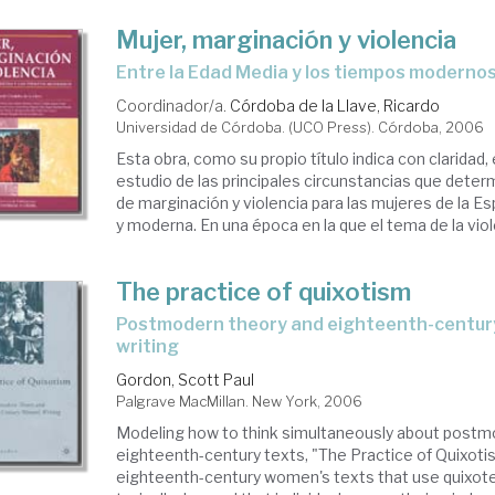
Mujer, marginación y violencia
entre la Edad Media y los tiempos moderno
Coordinador/a.
Córdoba de la Llave, Ricardo
Universidad de Córdoba. (UCO Press). Córdoba, 2006
Esta obra, como su propio título indica con claridad,
estudio de las principales circunstancias que deter
de marginación y violencia para las mujeres de la 
y moderna. En una época en la que el tema de la viole
The practice of quixotism
postmodern theory and eighteenth-century women's
writing
Gordon, Scott Paul
Palgrave MacMillan. New York, 2006
Modeling how to think simultaneously about postm
eighteenth-century texts, "The Practice of Quixoti
eighteenth-century women's texts that use quixote