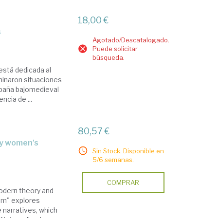
18,00 €
s
Agotado/Descatalogado.
Puede solicitar
búsqueda.
 está dedicada al
minaron situaciones
España bajomedieval
ncia de ...
80,57 €
Sin Stock. Disponible en
5/6 semanas.
COMPRAR
odern theory and
sm" explores
 narratives, which