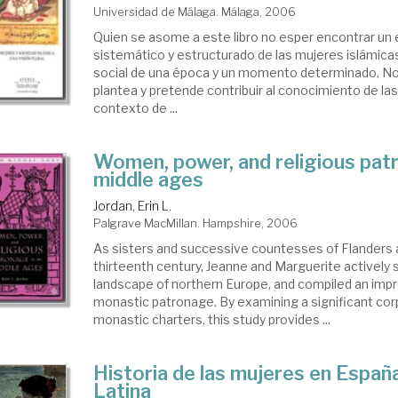
Universidad de Málaga. Málaga, 2006
nero
Quien se asome a este libro no esper encontrar un 
sistemático y estructurado de las mujeres islámi
social de una época y un momento determinado. No,
plantea y pretende contribuir al conocimiento de la
contexto de ...
minismo
Women, power, and religious patr
middle ages
ndo
Jordan, Erin L.
Palgrave MacMillan. Hampshire, 2006
As sisters and successive countesses of Flanders a
thirteenth century, Jeanne and Marguerite actively s
landscape of northern Europe, and compiled an impr
monastic patronage. By examining a significant cor
monastic charters, this study provides ...
Historia de las mujeres en Españ
Latina