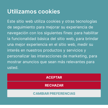
Utilizamos cookies
Este sitio web utiliza cookies y otras tecnologías
de seguimiento para mejorar su experiencia de
navegación con los siguientes fines:
para habilitar
la funcionalidad básica del sitio web
,
para brindar
una mejor experiencia en el sitio web
,
medir su
interés en nuestros productos y servicios y
personalizar las interacciones de marketing
,
para
mostrar anuncios que sean más relevantes para
usted
.
ACEPTAR
RECHAZAR
CAMBIAR PREFERENCIAS