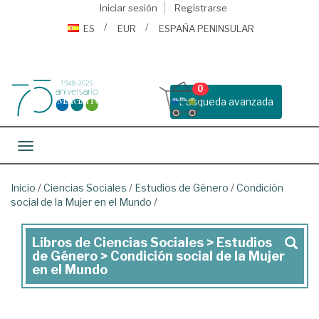
Iniciar sesión
Registrarse
ES
EUR
ESPAÑA PENINSULAR
0
Busqueda avanzada
Toggle navigation
Inicio
/
Ciencias Sociales
/
Estudios de Género
/
Condición
social de la Mujer en el Mundo
/
Libros de Ciencias Sociales > Estudios
Libros
de Género > Condición social de la Mujer
de
en el Mundo
Ciencias
Sociales