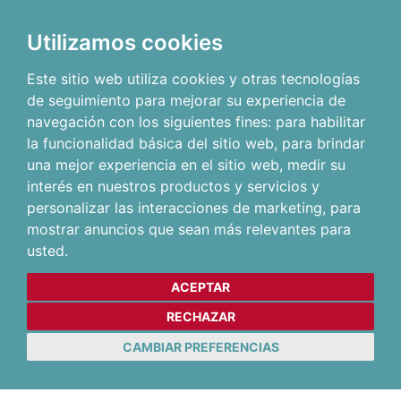
Utilizamos cookies
Este sitio web utiliza cookies y otras tecnologías
de seguimiento para mejorar su experiencia de
navegación con los siguientes fines:
para habilitar
la funcionalidad básica del sitio web
,
para brindar
una mejor experiencia en el sitio web
,
medir su
interés en nuestros productos y servicios y
personalizar las interacciones de marketing
,
para
mostrar anuncios que sean más relevantes para
usted
.
ACEPTAR
RECHAZAR
CAMBIAR PREFERENCIAS