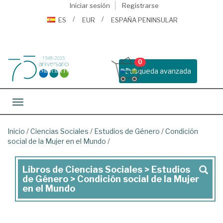
Iniciar sesión
Registrarse
ES
EUR
ESPAÑA PENINSULAR
0
Busqueda avanzada
Toggle navigation
Inicio
/
Ciencias Sociales
/
Estudios de Género
/
Condición
social de la Mujer en el Mundo
/
Libros de Ciencias Sociales > Estudios
Libros
de Género > Condición social de la Mujer
de
en el Mundo
Ciencias
Sociales