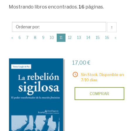
>
Mostrando
libros encontrados.
16
páginas.
Estudios
de
↑
Género
(current)
«
6
7
8
9
10
11
12
13
14
15
16
»
>
Condición
social
17,00 €
de
Sin Stock. Disponible en
la
7/10 días.
Mujer
COMPRAR
en
el
Mundo