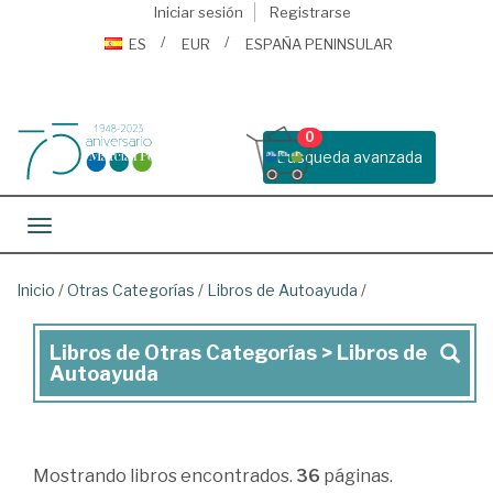
Iniciar sesión
Registrarse
ES
EUR
ESPAÑA PENINSULAR
0
Busqueda avanzada
Toggle navigation
Inicio
/
Otras Categorías
/
Libros de Autoayuda
/
Libros de Otras Categorías > Libros de
Libros
Autoayuda
de
Otras
Categorías
Mostrando
libros encontrados.
36
páginas.