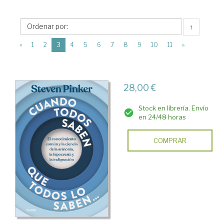
>
Libros
↑
de
(current)
Autoayuda
«
1
2
3
4
5
6
7
8
9
10
11
»
28,00 €
Stock en librería. Envío
en 24/48 horas
COMPRAR