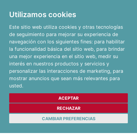
Utilizamos cookies
Este sitio web utiliza cookies y otras tecnologías
de seguimiento para mejorar su experiencia de
navegación con los siguientes fines:
para habilitar
la funcionalidad básica del sitio web
,
para brindar
una mejor experiencia en el sitio web
,
medir su
interés en nuestros productos y servicios y
personalizar las interacciones de marketing
,
para
mostrar anuncios que sean más relevantes para
usted
.
ACEPTAR
RECHAZAR
CAMBIAR PREFERENCIAS