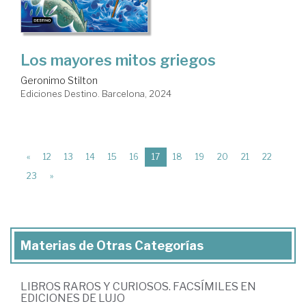
Los mayores mitos griegos
Geronimo Stilton
Ediciones Destino. Barcelona, 2024
(current)
«
12
13
14
15
16
17
18
19
20
21
22
23
»
Materias de Otras Categorías
LIBROS RAROS Y CURIOSOS. FACSÍMILES EN
EDICIONES DE LUJO