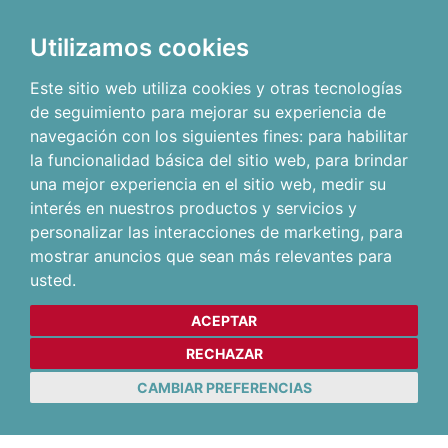
Utilizamos cookies
Este sitio web utiliza cookies y otras tecnologías
de seguimiento para mejorar su experiencia de
navegación con los siguientes fines:
para habilitar
la funcionalidad básica del sitio web
,
para brindar
una mejor experiencia en el sitio web
,
medir su
interés en nuestros productos y servicios y
personalizar las interacciones de marketing
,
para
mostrar anuncios que sean más relevantes para
usted
.
ACEPTAR
RECHAZAR
CAMBIAR PREFERENCIAS