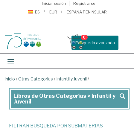
Iniciar sesión
Registrarse
ES
EUR
ESPAÑA PENINSULAR
0
Busqueda avanzada
Toggle navigation
Inicio
/
Otras Categorías
/
Infantil y Juvenil
/
Libros de Otras Categorías > Infantil y
Libros
Juvenil
de
Otras
Categorías
FILTRAR BÚSQUEDA POR SUBMATERIAS