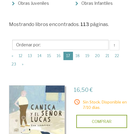
>
Obras Juveniles
Obras Infantiles
Infantil
y
Mostrando
libros encontrados.
113
páginas.
Juvenil
↑
(current)
«
12
13
14
15
16
17
18
19
20
21
22
23
»
16,50 €
Sin Stock. Disponible en
7/10 días.
COMPRAR