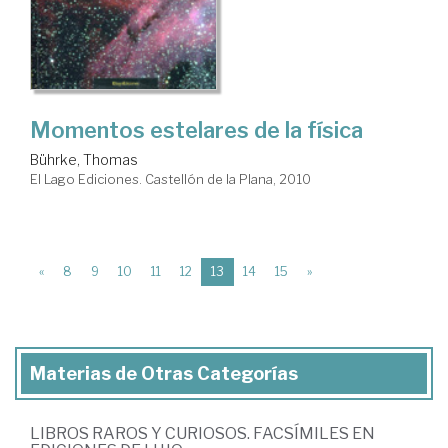
Momentos estelares de la física
Bührke, Thomas
El Lago Ediciones. Castellón de la Plana, 2010
(current)
«
8
9
10
11
12
13
14
15
»
Materias de Otras Categorías
LIBROS RAROS Y CURIOSOS. FACSÍMILES EN