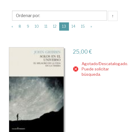
>
Divulgación
↑
científica
(current)
>
«
8
9
10
11
12
13
14
15
»
Física
25,00 €
Agotado/Descatalogado.
Puede solicitar
búsqueda.