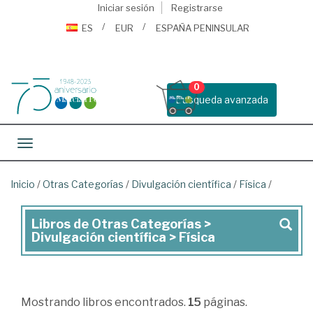
Iniciar sesión
Registrarse
ES
EUR
ESPAÑA PENINSULAR
0
Busqueda avanzada
Toggle navigation
Inicio
/
Otras Categorías
/
Divulgación científica
/
Física
/
Libros de Otras Categorías >
Libros
Divulgación científica > Física
de
Otras
Categorías
Mostrando
libros encontrados.
15
páginas.