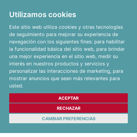
Utilizamos cookies
Este sitio web utiliza cookies y otras tecnologías
de seguimiento para mejorar su experiencia de
navegación con los siguientes fines:
para habilitar
la funcionalidad básica del sitio web
,
para brindar
una mejor experiencia en el sitio web
,
medir su
interés en nuestros productos y servicios y
personalizar las interacciones de marketing
,
para
mostrar anuncios que sean más relevantes para
usted
.
ACEPTAR
RECHAZAR
CAMBIAR PREFERENCIAS