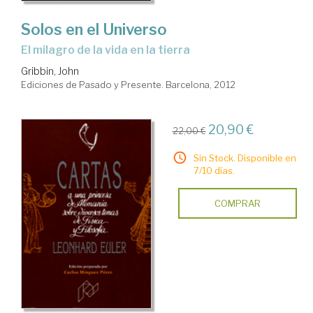
Solos en el Universo
el milagro de la vida en la tierra
Gribbin, John
Ediciones de Pasado y Presente. Barcelona, 2012
20,90 €
22,00 €
Sin Stock. Disponible en
7/10 días.
COMPRAR