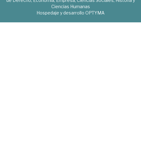
de Derecho, Economía, Empresa, Ciencias Sociales, Historia y
Ciencias Humanas
Hospedaje y desarrollo
OPTYMA