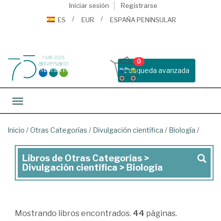
Iniciar sesión
Registrarse
ES
EUR
ESPAÑA PENINSULAR
0
Busqueda avanzada
Toggle navigation
Inicio
/
Otras Categorías
/
Divulgación científica
/
Biología
/
Libros de Otras Categorías >
Libros
Divulgación científica > Biología
de
Otras
Categorías
Mostrando
libros encontrados.
44
páginas.