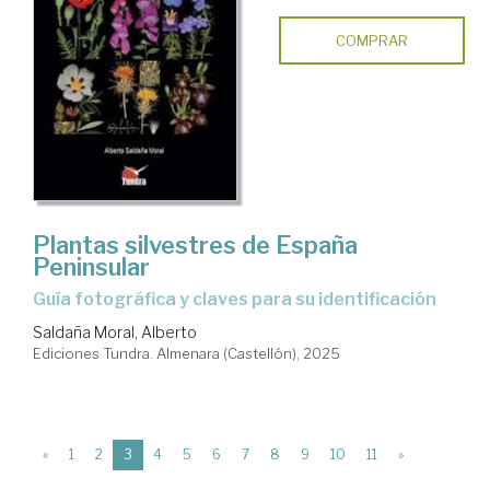
COMPRAR
Plantas silvestres de España
Peninsular
Guía fotográfica y claves para su identificación
Saldaña Moral, Alberto
Ediciones Tundra. Almenara (Castellón), 2025
(current)
«
1
2
3
4
5
6
7
8
9
10
11
»