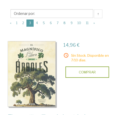
>
Divulgación
↑
científica
(current)
>
«
1
2
3
4
5
6
7
8
9
10
11
»
Biología
14,96 €
Sin Stock. Disponible en
7/10 días.
COMPRAR