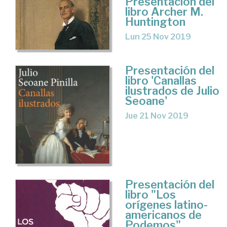
Presentación del
libro Archer M.
Huntington
Lun 25 Nov 2019
Presentación del
libro 'Canallas
ilustrados de Julio
Seoane'
Jue 21 Nov 2019
Presentación del
libro "Los
orígenes latino-
americanos de
Podemos"