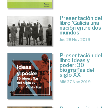
Presentación del
libro 'Galicia una
nación entre dos
mundos'
Jue 28 Nov 2019
Presentación del
libro Ideas y
poder: 30
biografías del
siglo XX
Mié 27 Nov 2019