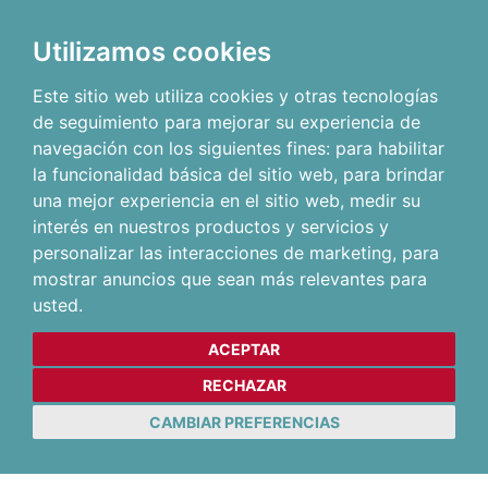
Utilizamos cookies
Este sitio web utiliza cookies y otras tecnologías
de seguimiento para mejorar su experiencia de
navegación con los siguientes fines:
para habilitar
la funcionalidad básica del sitio web
,
para brindar
una mejor experiencia en el sitio web
,
medir su
interés en nuestros productos y servicios y
personalizar las interacciones de marketing
,
para
mostrar anuncios que sean más relevantes para
usted
.
ACEPTAR
RECHAZAR
CAMBIAR PREFERENCIAS