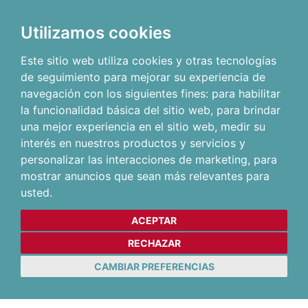
Utilizamos cookies
Este sitio web utiliza cookies y otras tecnologías
de seguimiento para mejorar su experiencia de
navegación con los siguientes fines:
para habilitar
la funcionalidad básica del sitio web
,
para brindar
una mejor experiencia en el sitio web
,
medir su
interés en nuestros productos y servicios y
personalizar las interacciones de marketing
,
para
mostrar anuncios que sean más relevantes para
usted
.
ACEPTAR
RECHAZAR
CAMBIAR PREFERENCIAS