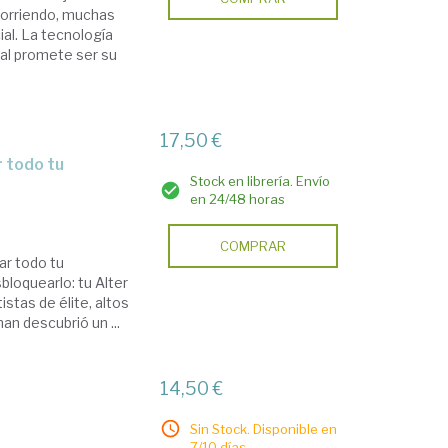
 corriendo, muchas
ial. La tecnología
cial promete ser su
17,50 €
Stock en librería. Envío
en 24/48 horas
COMPRAR
ar todo tu
bloquearlo: tu Alter
stas de élite, altos
an descubrió un ...
14,50 €
Sin Stock. Disponible en
7/10 días.