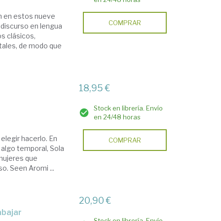
dan en estos nueve
COMPRAR
l discurso en lengua
s clásicos,
itales, de modo que
18,95 €
Stock en librería. Envío
en 24/48 horas
 elegir hacerlo. En
COMPRAR
algo temporal, Sola
mujeres que
so. Seen Aromi ...
20,90 €
abajar
Stock en librería. Envío