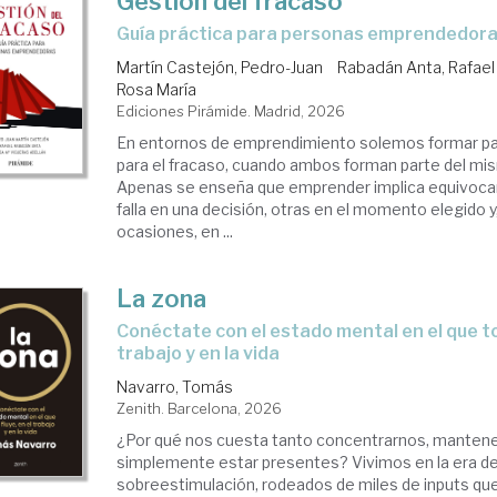
Gestión del fracaso
Guía práctica para personas emprendedor
Martín Castejón, Pedro-Juan
Rabadán Anta, Rafael
Rosa María
Ediciones Pirámide. Madrid, 2026
En entornos de emprendimiento solemos formar para
para el fracaso, cuando ambos forman parte del mi
Apenas se enseña que emprender implica equivoca
falla en una decisión, otras en el momento elegido 
ocasiones, en ...
La zona
Conéctate con el estado mental en el que todo fluye, en el
trabajo y en la vida
Navarro, Tomás
Zenith. Barcelona, 2026
¿Por qué nos cuesta tanto concentrarnos, mantener
simplemente estar presentes? Vivimos en la era de
sobreestimulación, rodeados de miles de inputs qu