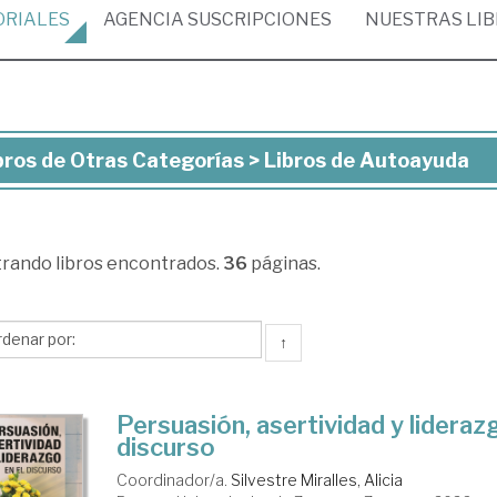
ORIALES
AGENCIA
SUSCRIPCIONES
NUESTRAS
LI
bros de Otras Categorías > Libros de Autoayuda
ros
ras
trando
libros encontrados.
36
páginas.
tegorías
ros
↑
toayuda
Persuasión, asertividad y lideraz
discurso
Coordinador/a.
Silvestre Miralles, Alicia