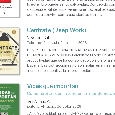
ti, este libro puede ser tu salvavidas. Concebido co
y accesible, Kit de supervivencia emocional te ayud
control, a convivir con lo que sientes y a no ...
Céntrate (Deep Work)
Newport, Cal
Ediciones Península. Barcelona, 2026
BEST SELLER INTERNACIONAL. MÁS DE 2 MILLO
EJEMPLARES VENDIDOS Edición de lujo de Céntrate,
productividad que se ha consolidado como el gran 
España. Las distracciones no son malas en sí misma
mundo que incentiva la hiperconexión ...
Vidas que importan
Cómo habitar con intención un mundo adicto
Rey, Amalio A.
Editorial Almuzara. Córdoba, 2026
¿A qué velocidad quieres vivir? ¿Qué precio pagas p