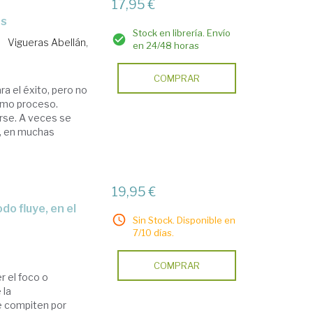
17,95 €
as
Stock en librería. Envío
Vigueras Abellán,
en 24/48 horas
COMPRAR
 el éxito, pero no
smo proceso.
rse. A veces se
y, en muchas
19,95 €
Sin Stock. Disponible en
7/10 días.
COMPRAR
 el foco o
 la
e compiten por