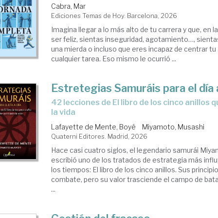
Cabra, Mar
Ediciones Temas de Hoy. Barcelona, 2026
Imagina llegar a lo más alto de tu carrera y que, en l
ser feliz, sientas inseguridad, agotamiento…, sienta
una mierda o incluso que eres incapaz de centrar tu
cualquier tarea. Eso mismo le ocurrió ...
Estretegias Samuráis para el día 
42 lecciones de El libro de los cinco anillos que te cambiarán
la vida
Lafayette de Mente, Boyé
Miyamoto, Musashi
Quaterni Editores. Madrid, 2026
Hace casi cuatro siglos, el legendario samurái Mi
escribió uno de los tratados de estrategia más inf
los tiempos: El libro de los cinco anillos. Sus princip
combate, pero su valor trasciende el campo de batal
...