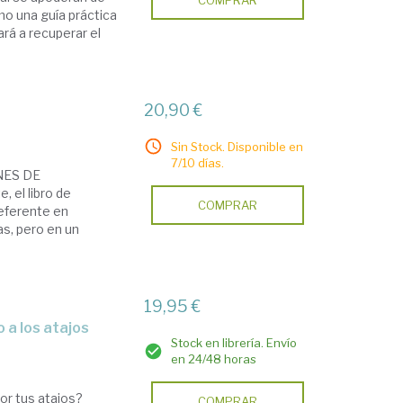
COMPRAR
mo una guía práctica
ará a recuperar el
20,90 €
Sin Stock. Disponible en
7/10 días.
NES DE
 el libro de
COMPRAR
referente en
s, pero en un
19,95 €
 a los atajos
Stock en librería. Envío
en 24/48 horas
or tus atajos?
COMPRAR