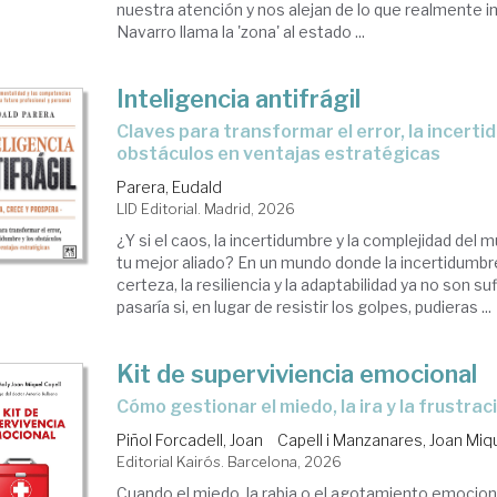
nuestra atención y nos alejan de lo que realmente 
Navarro llama la 'zona' al estado ...
Inteligencia antifrágil
Claves para transformar el error, la incertidumbre y los
obstáculos en ventajas estratégicas
Parera, Eudald
LID Editorial. Madrid, 2026
¿Y si el caos, la incertidumbre y la complejidad del 
tu mejor aliado? En un mundo donde la incertidumbre
certeza, la resiliencia y la adaptabilidad ya no son s
pasaría si, en lugar de resistir los golpes, pudieras ...
Kit de superviviencia emocional
Cómo gestionar el miedo, la ira y la frustrac
Piñol Forcadell, Joan
Capell i Manzanares, Joan Miq
Editorial Kairós. Barcelona, 2026
Cuando el miedo, la rabia o el agotamiento emocio