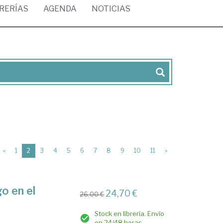
BRERÍAS
AGENDA
NOTICIAS
(current)
«
1
2
3
4
5
6
7
8
9
10
11
»
go en el
24,70 €
26,00 €
Stock en librería. Envío
en 24/48 horas