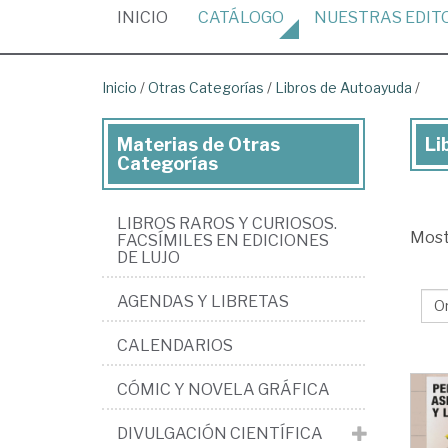
(CURRENT)
INICIO
CATÁLOGO
NUESTRAS
EDIT
Inicio
/
Otras Categorías
/
Libros de Autoayuda
/
Materias de Otras
Li
Lib
Categorías
de
Ot
LIBROS RAROS Y CURIOSOS.
Mos
Ca
FACSÍMILES EN EDICIONES
DE LUJO
>
AGENDAS Y LIBRETAS
Lib
de
CALENDARIOS
Au
CÓMIC Y NOVELA GRÁFICA
DIVULGACIÓN CIENTÍFICA