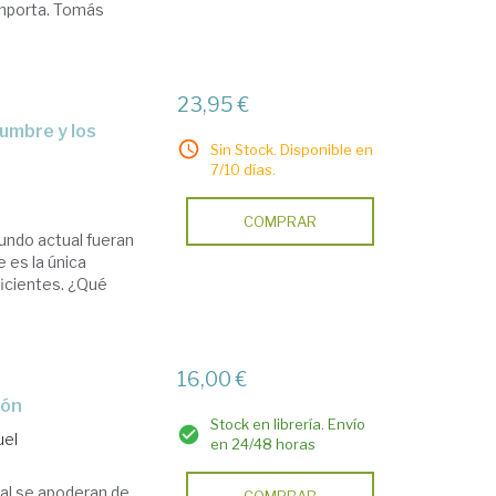
importa. Tomás
23,95 €
Sin Stock. Disponible en
7/10 días.
COMPRAR
mundo actual fueran
 es la única
uficientes. ¿Qué
16,00 €
ión
Stock en librería. Envío
uel
en 24/48 horas
nal se apoderan de