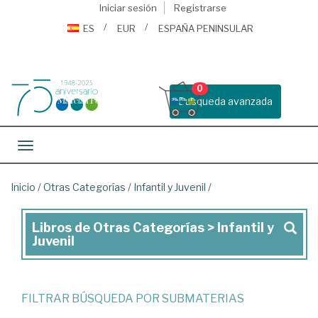
Iniciar sesión
Registrarse
ES
EUR
ESPAÑA PENINSULAR
0
Busqueda avanzada
Toggle navigation
Inicio
/
Otras Categorías
/
Infantil y Juvenil
/
Libros de Otras Categorías > Infantil y
Libros
Juvenil
de
Otras
Categorías
FILTRAR BÚSQUEDA POR SUBMATERIAS