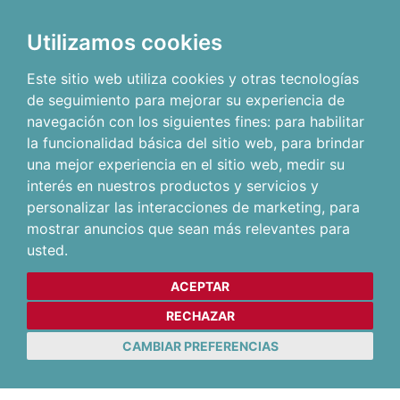
Utilizamos cookies
Este sitio web utiliza cookies y otras tecnologías
de seguimiento para mejorar su experiencia de
navegación con los siguientes fines:
para habilitar
la funcionalidad básica del sitio web
,
para brindar
una mejor experiencia en el sitio web
,
medir su
interés en nuestros productos y servicios y
personalizar las interacciones de marketing
,
para
mostrar anuncios que sean más relevantes para
usted
.
ACEPTAR
RECHAZAR
CAMBIAR PREFERENCIAS