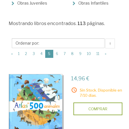
>
Obras Juveniles
Obras Infantiles
Infantil
y
Mostrando
libros encontrados.
113
páginas.
Juvenil
↑
(current)
«
1
2
3
4
5
6
7
8
9
10
11
»
14,96 €
Sin Stock. Disponible en
7/10 días.
COMPRAR