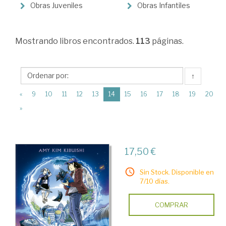
>
Obras Juveniles
Obras Infantiles
Infantil
y
Mostrando
libros encontrados.
113
páginas.
Juvenil
↑
(current)
«
9
10
11
12
13
14
15
16
17
18
19
20
»
17,50 €
Sin Stock. Disponible en
7/10 días.
COMPRAR