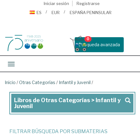
Iniciar sesión
Registrarse
ES
EUR
ESPAÑA PENINSULAR
0
Busqueda avanzada
Toggle navigation
Inicio
/
Otras Categorías
/
Infantil y Juvenil
/
Libros de Otras Categorías > Infantil y
Libros
Juvenil
de
Otras
Categorías
FILTRAR BÚSQUEDA POR SUBMATERIAS