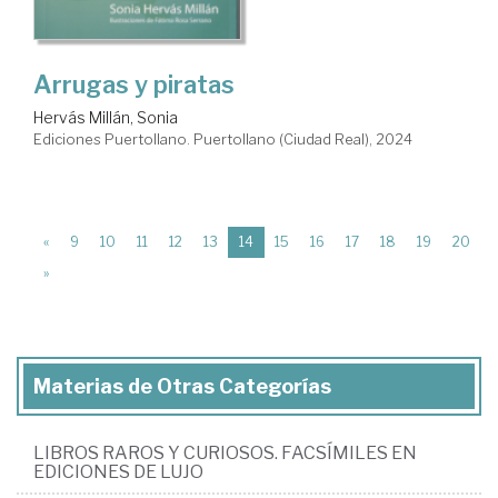
Arrugas y piratas
Hervás Millán, Sonia
Ediciones Puertollano. Puertollano (Ciudad Real), 2024
(current)
«
9
10
11
12
13
14
15
16
17
18
19
20
»
Materias de Otras Categorías
LIBROS RAROS Y CURIOSOS. FACSÍMILES EN
EDICIONES DE LUJO