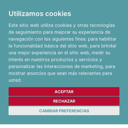
Utilizamos cookies
Este sitio web utiliza cookies y otras tecnologías
de seguimiento para mejorar su experiencia de
navegación con los siguientes fines:
para habilitar
la funcionalidad básica del sitio web
,
para brindar
una mejor experiencia en el sitio web
,
medir su
interés en nuestros productos y servicios y
personalizar las interacciones de marketing
,
para
mostrar anuncios que sean más relevantes para
usted
.
ACEPTAR
RECHAZAR
CAMBIAR PREFERENCIAS