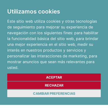
Utilizamos cookies
Este sitio web utiliza cookies y otras tecnologías
de seguimiento para mejorar su experiencia de
navegación con los siguientes fines:
para habilitar
la funcionalidad básica del sitio web
,
para brindar
una mejor experiencia en el sitio web
,
medir su
interés en nuestros productos y servicios y
personalizar las interacciones de marketing
,
para
mostrar anuncios que sean más relevantes para
usted
.
ACEPTAR
RECHAZAR
CAMBIAR PREFERENCIAS