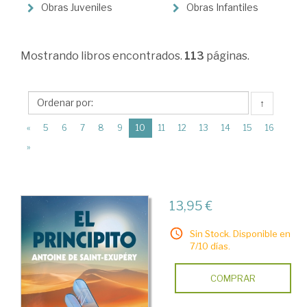
>
Obras Juveniles
Obras Infantiles
Infantil
y
Mostrando
libros encontrados.
113
páginas.
Juvenil
↑
(current)
«
5
6
7
8
9
10
11
12
13
14
15
16
»
13,95 €
Sin Stock. Disponible en
7/10 días.
COMPRAR