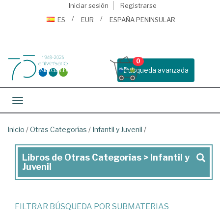
Iniciar sesión
Registrarse
ES
EUR
ESPAÑA PENINSULAR
0
Busqueda avanzada
Toggle navigation
Inicio
/
Otras Categorías
/
Infantil y Juvenil
/
Libros de Otras Categorías > Infantil y
Libros
Juvenil
de
Otras
Categorías
FILTRAR BÚSQUEDA POR SUBMATERIAS