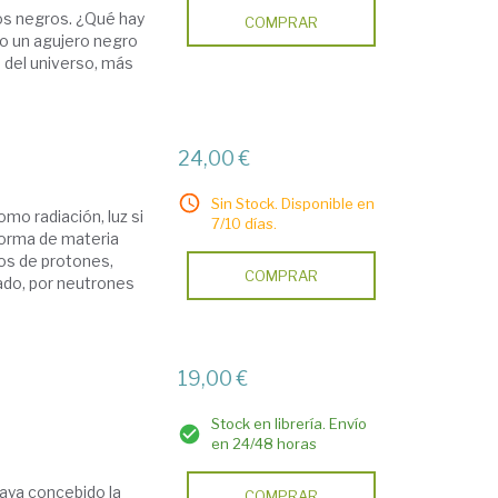
ros negros. ¿Qué hay
COMPRAR
do un agujero negro
s del universo, más
24,00 €
Sin Stock. Disponible en
mo radiación, luz si
7/10 días.
forma de materia
os de protones,
COMPRAR
ado, por neutrones
19,00 €
Stock en librería. Envío
en 24/48 horas
haya concebido la
COMPRAR