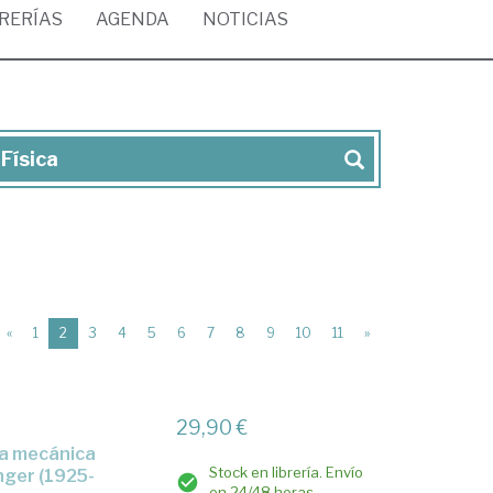
BRERÍAS
AGENDA
NOTICIAS
 Física
(current)
«
1
2
3
4
5
6
7
8
9
10
11
»
29,90 €
Stock en librería. Envío
nger (1925-
en 24/48 horas