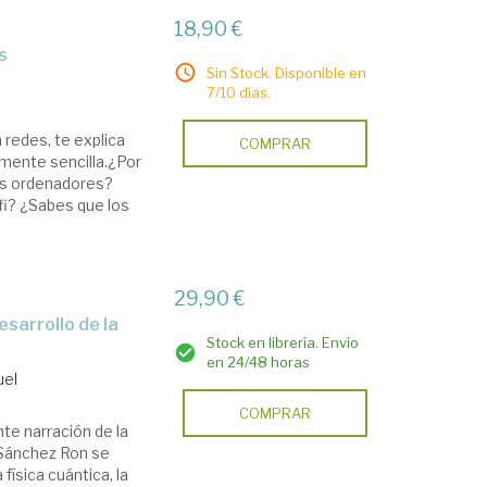
18,90 €
s
Sin Stock. Disponible en
7/10 días.
 redes, te explica
COMPRAR
amente sencilla.¿Por
ros ordenadores?
fi? ¿Sabes que los
29,90 €
Stock en librería. Envío
en 24/48 horas
uel
COMPRAR
te narración de la
l Sánchez Ron se
física cuántica, la