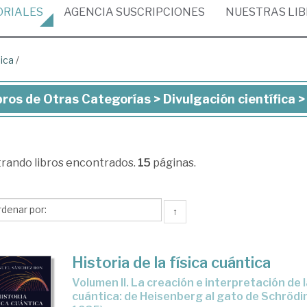
ORIALES
AGENCIA
SUSCRIPCIONES
NUESTRAS
LI
sica
/
bros de Otras Categorías > Divulgación científica >
ros
ras
trando
libros encontrados.
15
páginas.
tegorías
ulgación
↑
ntífica
Historia de la física cuántica
ica
Volumen II. La creación e interpretación de la mecánica
cuántica: de Heisenberg al gato de Schrödi