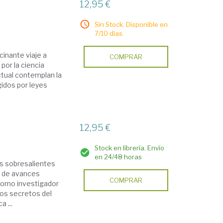
12,95 €
Sin Stock. Disponible en
7/10 días.
scinante viaje a
COMPRAR
por la ciencia
ctual contemplan la
gidos por leyes
12,95 €
Stock en librería. Envío
en 24/48 horas
ás sobresalientes
s de avances
COMPRAR
como investigador
los secretos del
 ...