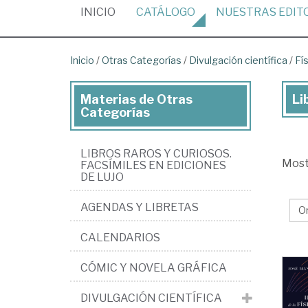
(CURRENT)
INICIO
CATÁLOGO
NUESTRAS
EDIT
Inicio
/
Otras Categorías
/
Divulgación científica
/
Fí
Materias de Otras
Li
Lib
Categorías
de
Ot
LIBROS RAROS Y CURIOSOS.
Mos
Ca
FACSÍMILES EN EDICIONES
DE LUJO
>
AGENDAS Y LIBRETAS
Div
cie
CALENDARIOS
>
CÓMIC Y NOVELA GRÁFICA
Fís
DIVULGACIÓN CIENTÍFICA