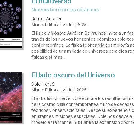
El multiverso
Nuevos horizontes cósmicos
Barrau, Aurélien
Alianza Editorial. Madrid, 2025
El físico y filósofo Aurélien Barrau nos invita a un fa
través de los nuevos horizontes cósmicos abiertos 
contemporánea. La física teórica y la cosmología a
posibilidad de una miríada de universos paralelos re
físicas distintas ...
El lado oscuro del Universo
Dole, Hervé
Alianza Editorial. Madrid, 2025
El astrofísico Hervé Dole expone los resultados m
de la cosmología contemporánea, fruto de década
teóricos y observacionales. Desde su experiencia 
en grandes misiones espaciales, Dole nos desvela 
modelo estándar del Big Bang y la expansión cósmica