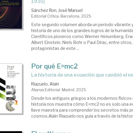
1935)
Sánchez Ron, José Manuel
Editorial Crítica. Barcelona, 2025
Este segundo volumen aborda un periodo vibrante y 
historia de uno de los grandes logros de la humanidad
Científicos pioneros como Werner Heisenberg, Erwi
Albert Einstein, Niels Bohr o Paul Dirac, entre otros,
protagonistas de este ...
Por qué E=mc2
La historia de una ecuación que cambió el 
Riazuelo, Alain
Alianza Editorial. Madrid, 2025
Desde los antiguos griegos a los modernos físicos 
historia nos muestra cómo E=mc2 no es solo una ec
llave maestra para comprender los secretos más p
cosmos.Alain Riazuelo nos guía a través de la historia 