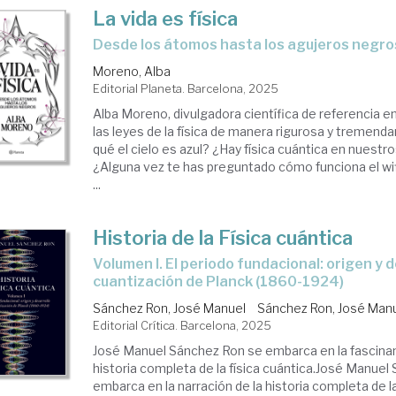
La vida es física
Desde los átomos hasta los agujeros negro
Moreno, Alba
Editorial Planeta. Barcelona, 2025
Alba Moreno, divulgadora científica de referencia en
las leyes de la física de manera rigurosa y tremend
qué el cielo es azul? ¿Hay física cuántica en nuest
¿Alguna vez te has preguntado cómo funciona el wi
...
Historia de la Física cuántica
Volumen I. El periodo fundacional: origen y desarrollo de la
cuantización de Planck (1860-1924)
Sánchez Ron, José Manuel
Sánchez Ron, José Man
Editorial Crítica. Barcelona, 2025
José Manuel Sánchez Ron se embarca en la fascinan
historia completa de la física cuántica.José Manue
embarca en la narración de la historia completa de la 