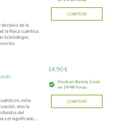
COMPRAR
decisivo de la
: la física cuántica.
n Schrödinger,
 son los
14,90 €
mundo
Stock en librería. Envío
en 24/48 horas
cuánticos, esta
COMPRAR
uación, sino la
rofundos del
y el significado ...