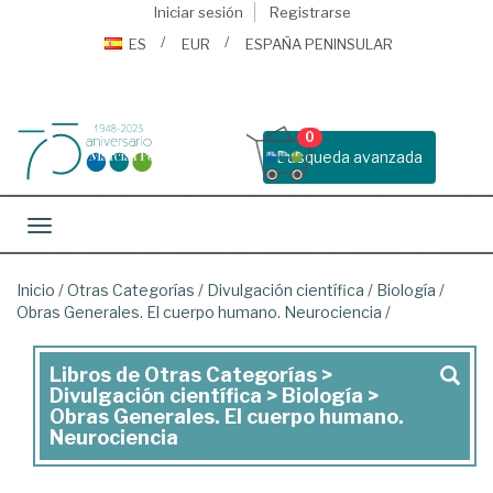
Iniciar sesión
Registrarse
ES
EUR
ESPAÑA PENINSULAR
0
Busqueda avanzada
Toggle navigation
Inicio
/
Otras Categorías
/
Divulgación científica
/
Biología
/
Obras Generales. El cuerpo humano. Neurociencia
/
Libros de Otras Categorías >
Libros
Divulgación científica > Biología >
de
Obras Generales. El cuerpo humano.
Neurociencia
Otras
Categorías