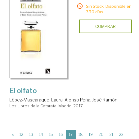
Sin Stock. Disponible en
7/10 días.
COMPRAR
El olfato
López-Mascaraque, Laura
;
Alonso Peña, José Ramón
Los Libros de la Catarata. Madrid, 2017
(current)
«
12
13
14
15
16
17
18
19
20
21
22