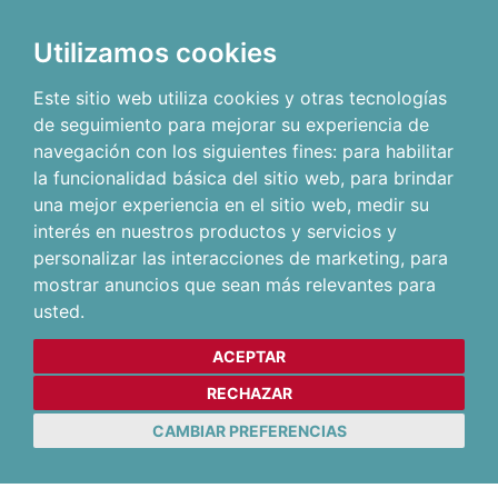
Utilizamos cookies
Este sitio web utiliza cookies y otras tecnologías
de seguimiento para mejorar su experiencia de
navegación con los siguientes fines:
para habilitar
la funcionalidad básica del sitio web
,
para brindar
una mejor experiencia en el sitio web
,
medir su
interés en nuestros productos y servicios y
personalizar las interacciones de marketing
,
para
mostrar anuncios que sean más relevantes para
usted
.
ACEPTAR
RECHAZAR
CAMBIAR PREFERENCIAS