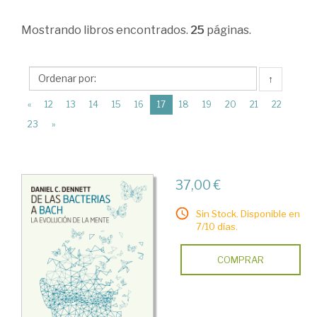
>
Mostrando
libros encontrados.
25
páginas.
Divulgación
científica
>
↑
Biología
(current)
«
12
13
14
15
16
17
18
19
20
21
22
>
23
»
Obras
Generales.
37,00 €
El
cuerpo
Sin Stock. Disponible en
7/10 días.
humano.
Neurociencia
COMPRAR