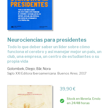
Neurociencias para presidentes
todo lo que deber saber un líder sobre cómo
funciona el cerebro y así manejar mejor un país, un
club, una empresa, un centro de estudiantes o su
propia vida
Golombek, Diego
;
Bär, Nora
Siglo XXI Editora Iberoamericana. Buenos Aires, 2017
39,90 €
Stock en librería. Envío
en 24/48 horas