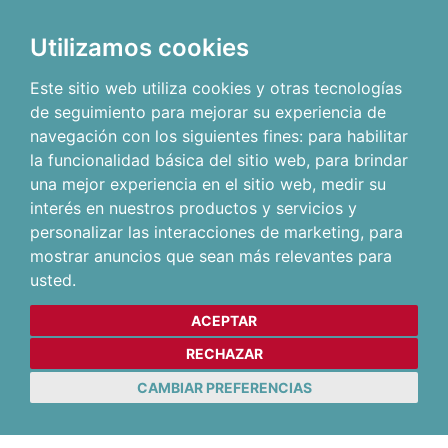
Utilizamos cookies
Este sitio web utiliza cookies y otras tecnologías
de seguimiento para mejorar su experiencia de
navegación con los siguientes fines:
para habilitar
la funcionalidad básica del sitio web
,
para brindar
una mejor experiencia en el sitio web
,
medir su
interés en nuestros productos y servicios y
personalizar las interacciones de marketing
,
para
mostrar anuncios que sean más relevantes para
usted
.
ACEPTAR
RECHAZAR
CAMBIAR PREFERENCIAS