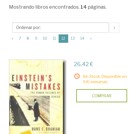
>
Mostrando
libros encontrados.
14
páginas.
Divulgación
científica
↑
>
(current)
«
7
8
9
10
11
12
13
14
»
Biografías
y
memorias
26,42 €
de
Sin Stock. Disponible en
científicos
5/6 semanas.
COMPRAR