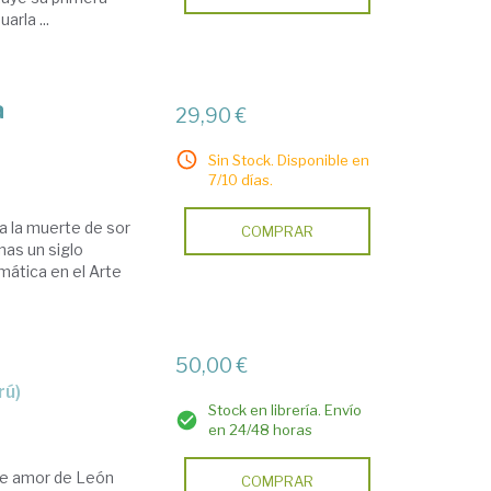
arla ...
a
29,90 €
Sin Stock. Disponible en
7/10 días.
ta la muerte de sor
COMPRAR
nas un siglo
mática en el Arte
50,00 €
rú)
Stock en librería. Envío
en 24/48 horas
 de amor de León
COMPRAR