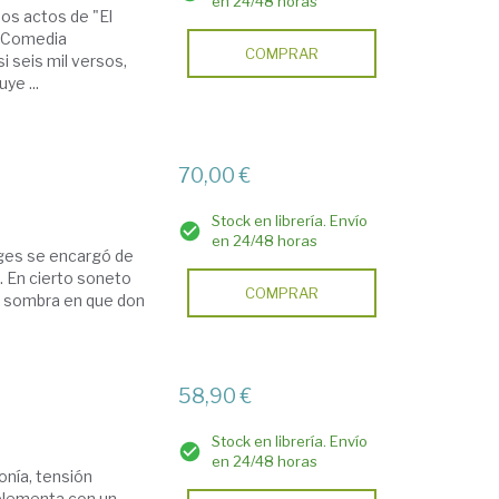
en 24/48 horas
dos actos de "El
a "Comedia
COMPRAR
i seis mil versos,
ye ...
70,00 €
Stock en librería. Envío
en 24/48 horas
rges se encargó de
. En cierto soneto
COMPRAR
de sombra en que don
58,90 €
Stock en librería. Envío
en 24/48 horas
onía, tensión
mplementa con un