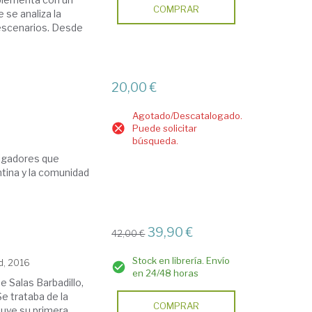
COMPRAR
 se analiza la
s escenarios. Desde
20,00 €
Agotado/Descatalogado.
Puede solicitar
búsqueda.
tigadores que
ntina y la comunidad
39,90 €
42,00 €
Stock en librería. Envío
d, 2016
en 24/48 horas
e Salas Barbadillo,
Se trataba de la
COMPRAR
tuye su primera