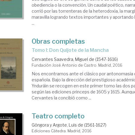
obediencia o la convención. Un caudal poético, narr
corrió por las torrenteras de la heterodoxia, la margi
maravilla logrando textos importantes y aportando 
...
Obras completas
Tomo I: Don Quijote de la Mancha
Cervantes Saavedra, Miguel de (1547-1616)
Fundación José Antonio de Castro. Madrid, 2016
Nos encontramos ante el clásico por antonomasia de
española. Bajo la dirección del prestigioso acadé
Ynduráin se recogen en este primer tomo las dos pa
según las ediciones princeps de 1605 y 1615. Aunque
Cervantes la concibió como ...
Teatro completo
Góngora y Argote, Luis de (1561-1627)
Ediciones Cátedra. Madrid, 2016