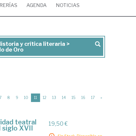
BRERÍAS
AGENDA
NOTICIAS
toria y crítica literaria >
lo de Oro
(current)
7
8
9
10
11
12
13
14
15
16
17
»
idad teatral
19,50 €
 siglo XVII