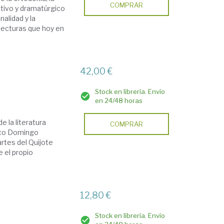
COMPRAR
ativo y dramatúrgico
nalidad y la
lecturas que hoy en
42,00 €
Stock en librería. Envío
en 24/48 horas
 la literatura
COMPRAR
mico Domingo
rtes del Quijote
 el propio
12,80 €
Stock en librería. Envío