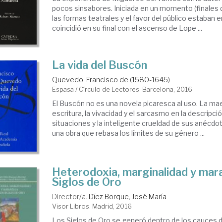
pocos sinsabores. Iniciada en un momento (finales d
las formas teatrales y el favor del público estaban 
coincidió en su final con el ascenso de Lope ...
La vida del Buscón
Quevedo, Francisco de (1580-1645)
Espasa / Círculo de Lectores. Barcelona, 2016
El Buscón no es una novela picaresca al uso. La mae
escritura, la vivacidad y el sarcasmo en la descripci
situaciones y la inteligente crueldad de sus anécdo
una obra que rebasa los límites de su género ...
Heterodoxia, marginalidad y marav
Siglos de Oro
Director/a.
Díez Borque, José María
Visor Libros. Madrid, 2016
Los Siglos de Oro se generó dentro de los cauces de