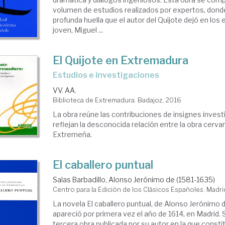
volumen de estudios realizados por expertos, donde
profunda huella que el autor del Quijote dejó en lo
joven, Miguel ...
El Quijote en Extremadura
estudios e investigaciones
VV. AA.
Biblioteca de Extremadura. Badajoz, 2016
La obra reúne las contribuciones de insignes inves
reflejan la desconocida relación entre la obra cerva
Extremeña.
El caballero puntual
Salas Barbadillo, Alonso Jerónimo de (1581-1635)
Centro para la Edición de los Clásicos Españoles. Madri
La novela El caballero puntual, de Alonso Jerónimo d
apareció por primera vez el año de 1614, en Madrid. 
tercera obra publicada por su autor en la que consti