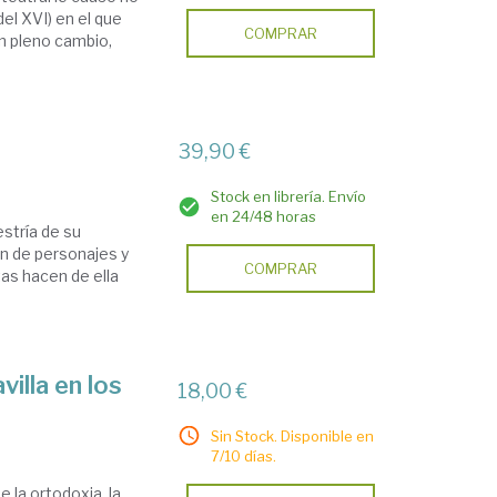
el XVI) en el que
COMPRAR
en pleno cambio,
39,90 €
Stock en librería. Envío
en 24/48 horas
stría de su
ón de personajes y
COMPRAR
tas hacen de ella
illa en los
18,00 €
Sin Stock. Disponible en
7/10 días.
 la ortodoxia, la