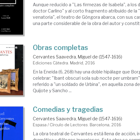
Aunque reducido a "Las firmezas de Isabela", a los 
doctor Carlino" y al corto fragmento atribuido de l
venatoria", el teatro de Góngora abarca, con sus cas
una parte considerable de la obra del autor y constitu
Obras completas
Cervantes Saavedra, Miguel de (1547-1616)
Ediciones Cátedra. Madrid, 2016
En la Eneida (6, 268) hay una doble hipálage que Bo
celebrar: "Ibant obscuri sola sub noc­te per umbram"
referido a "un soldado de Urbina", en aquella zona 
Qui­jo­te y Sancho ...
Comedias y tragedias
Cervantes Saavedra, Miguel de (1547-1616)
Espasa / Círculo de Lectores. Barcelona, 2016
La obra teatral de Cervantes está llena de acción, ir
dramática y diálogos ingeniosos. Esta obra se co