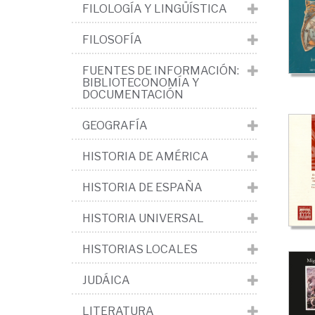
crí
FILOLOGÍA Y LINGÜÍSTICA
lit
FILOSOFÍA
>
FUENTES DE INFORMACIÓN:
Lit
BIBLIOTECONOMÍA Y
es
DOCUMENTACIÓN
>
GEOGRAFÍA
Lit
HISTORIA DE AMÉRICA
del
sig
HISTORIA DE ESPAÑA
XVI
HISTORIA UNIVERSAL
El
Sig
HISTORIAS LOCALES
de
JUDÁICA
Or
LITERATURA