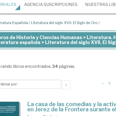
ORIALES
AGENCIA
SUSCRIPCIONES
NUESTRAS
LI
eratura Española
/
Literatura del siglo XVII. El Siglo de Oro
/
bros de Historia y Ciencias Humanas > Literatura. His
ros
teratura española > Literatura del siglo XVII. El Sig
toria
trando
libros encontrados.
34
páginas.
ncias
manas
«
6
↑
eratura.
toria
La casa de las comedias y la activ
en Jerez de la Frontera surante el