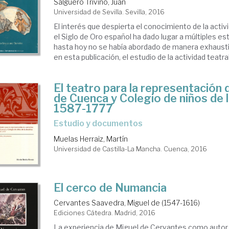
Salguero Triviño, Juan
tica
Universidad de Sevilla. Sevilla, 2016
eraria
El interés que despierta el conocimiento de la activ
el Siglo de Oro español ha dado lugar a múltiples es
hasta hoy no se había abordado de manera exhaust
eratura
en esta publicación, el estudio de la actividad teatral 
pañola
El teatro para la representación
de Cuenca y Colegio de niños de l
eratura
1587-1777
estudio y documentos
lo
Muelas Herraiz, Martín
I.
Universidad de Castilla-La Mancha. Cuenca, 2016
lo
El cerco de Numancia
Cervantes Saavedra, Miguel de (1547-1616)
o
Ediciones Cátedra. Madrid, 2016
La experiencia de Miguel de Cervantes como autor 