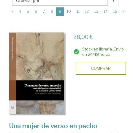
↑
(current)
«
4
5
6
7
8
9
10
11
12
13
14
15
»
28,00 €
Stock en librería. Envío
en 24/48 horas
COMPRAR
Una mujer de verso en pecho