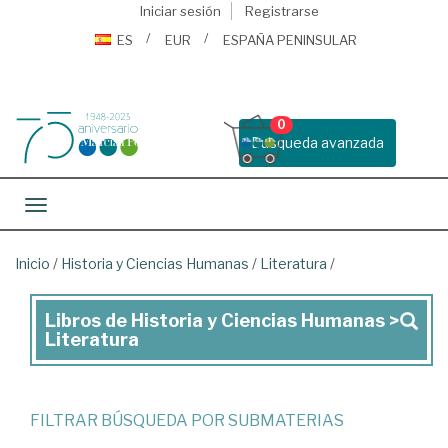
Iniciar sesión
Registrarse
ES
EUR
ESPAÑA PENINSULAR
0
Busqueda avanzada
Toggle navigation
Inicio
/
Historia y Ciencias Humanas
/
Literatura
/
Libros de Historia y Ciencias Humanas >
Libros
Literatura
de
Historia
y
FILTRAR BÚSQUEDA POR SUBMATERIAS