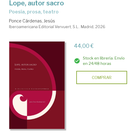
Lope, autor sacro
poesía, prosa, teatro
Ponce Cárdenas, Jesús
Iberoamericana Editorial Vervuert, S.L.. Madrid, 2026
44,00 €
Stock en librería. Envío
en 24/48 horas
COMPRAR