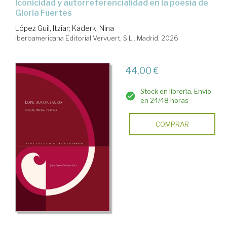
Iconicidad y autorreferencialidad en la poesía de
Gloria Fuertes
López Guil, Itzíar
;
Kaderk, Nina
Iberoamericana Editorial Vervuert, S.L.. Madrid, 2026
44,00 €
Stock en librería. Envío
en 24/48 horas
COMPRAR