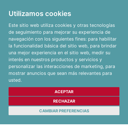
Utilizamos cookies
Este sitio web utiliza cookies y otras tecnologías
de seguimiento para mejorar su experiencia de
navegación con los siguientes fines:
para habilitar
la funcionalidad básica del sitio web
,
para brindar
una mejor experiencia en el sitio web
,
medir su
interés en nuestros productos y servicios y
personalizar las interacciones de marketing
,
para
mostrar anuncios que sean más relevantes para
usted
.
ACEPTAR
RECHAZAR
CAMBIAR PREFERENCIAS