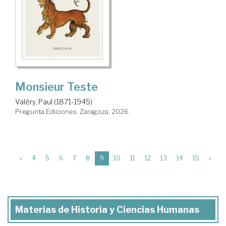
Monsieur Teste
Valéry, Paul (1871-1945)
Pregunta Ediciones. Zaragoza, 2026
(current)
«
4
5
6
7
8
9
10
11
12
13
14
15
»
Materias de Historia y Ciencias Humanas