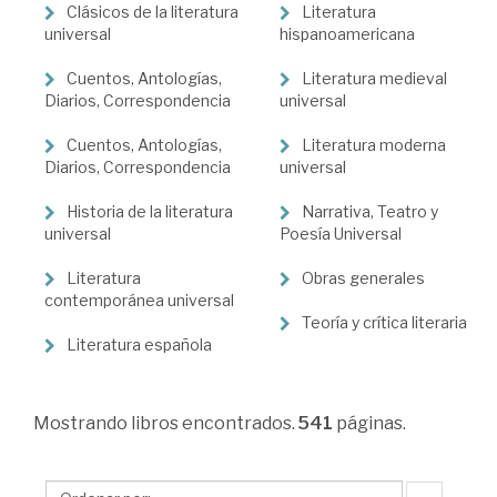
Ciencias
Clásicos de la literatura
Literatura
Humanas
universal
hispanoamericana
>
Cuentos, Antologías,
Literatura medieval
Literatura
Diarios, Correspondencia
universal
Cuentos, Antologías,
Literatura moderna
Diarios, Correspondencia
universal
Historia de la literatura
Narrativa, Teatro y
universal
Poesía Universal
Literatura
Obras generales
contemporánea universal
Teoría y crítica literaria
Literatura española
Mostrando
libros encontrados.
541
páginas.