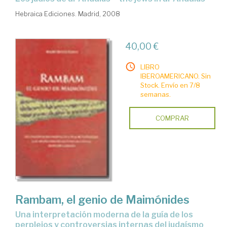
Hebraica Ediciones. Madrid, 2008
40,00 €
LIBRO
IBEROAMERICANO. Sin
Stock. Envío en 7/8
semanas.
COMPRAR
Rambam, el genio de Maimónides
una interpretación moderna de la guía de los
perplejos y controversias internas del judaísmo