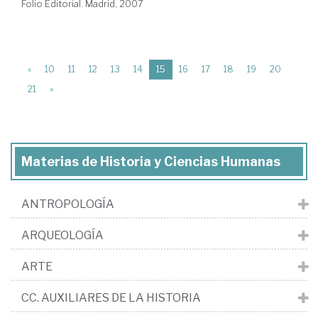
Folio Editorial. Madrid, 2007
(current)
«
10
11
12
13
14
15
16
17
18
19
20
21
»
Materias de Historia y Ciencias Humanas
ANTROPOLOGÍA
ARQUEOLOGÍA
ARTE
CC. AUXILIARES DE LA HISTORIA