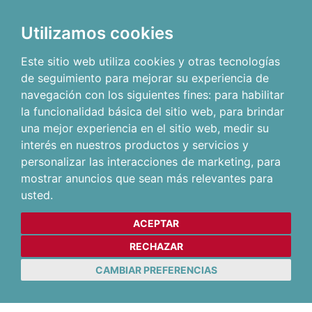
Utilizamos cookies
Este sitio web utiliza cookies y otras tecnologías
de seguimiento para mejorar su experiencia de
navegación con los siguientes fines:
para habilitar
la funcionalidad básica del sitio web
,
para brindar
una mejor experiencia en el sitio web
,
medir su
interés en nuestros productos y servicios y
personalizar las interacciones de marketing
,
para
mostrar anuncios que sean más relevantes para
usted
.
ACEPTAR
RECHAZAR
CAMBIAR PREFERENCIAS