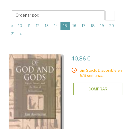
Ciencias
Humanas
↑
>
(current)
Judáica
«
10
11
12
13
14
15
16
17
18
19
20
21
»
>
Historia
40,86 €
Sin Stock. Disponible en
5/6 semanas.
COMPRAR