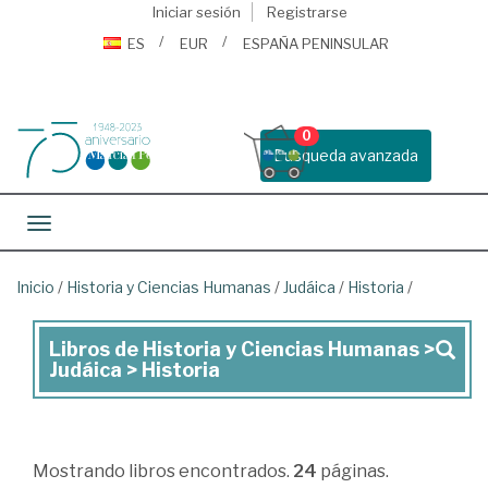
Iniciar sesión
Registrarse
ES
EUR
ESPAÑA PENINSULAR
0
Busqueda avanzada
Toggle navigation
Inicio
/
Historia y Ciencias Humanas
/
Judáica
/
Historia
/
Libros de Historia y Ciencias Humanas >
Libros
Judáica > Historia
de
Historia
y
Mostrando
libros encontrados.
24
páginas.