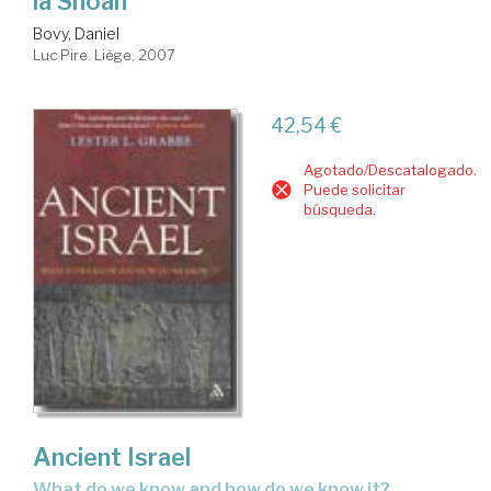
la Shoah
Bovy, Daniel
Luc Pire. Liège, 2007
42,54 €
Agotado/Descatalogado.
Puede solicitar
búsqueda.
Ancient Israel
what do we know and how do we know it?