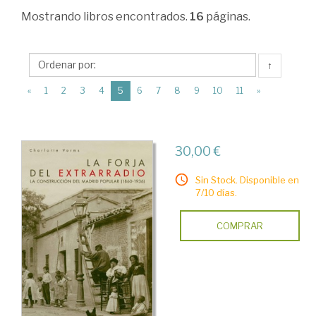
Ciencias
Mostrando
libros encontrados.
16
páginas.
Humanas
>
↑
Historias
(current)
«
1
2
3
4
5
6
7
8
9
10
11
»
Locales
>
Madrid
30,00 €
>
Sin Stock. Disponible en
Geografía.
7/10 días.
Urbanismo.
COMPRAR
Viajes