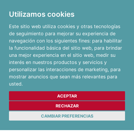
Utilizamos cookies
Este sitio web utiliza cookies y otras tecnologías
de seguimiento para mejorar su experiencia de
navegación con los siguientes fines:
para habilitar
la funcionalidad básica del sitio web
,
para brindar
una mejor experiencia en el sitio web
,
medir su
interés en nuestros productos y servicios y
personalizar las interacciones de marketing
,
para
mostrar anuncios que sean más relevantes para
usted
.
ACEPTAR
RECHAZAR
CAMBIAR PREFERENCIAS