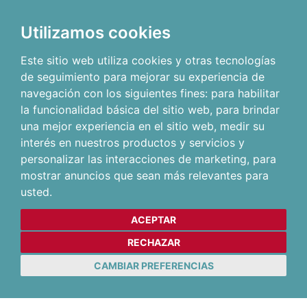
Utilizamos cookies
Este sitio web utiliza cookies y otras tecnologías
de seguimiento para mejorar su experiencia de
navegación con los siguientes fines:
para habilitar
la funcionalidad básica del sitio web
,
para brindar
una mejor experiencia en el sitio web
,
medir su
interés en nuestros productos y servicios y
personalizar las interacciones de marketing
,
para
mostrar anuncios que sean más relevantes para
usted
.
ACEPTAR
RECHAZAR
CAMBIAR PREFERENCIAS