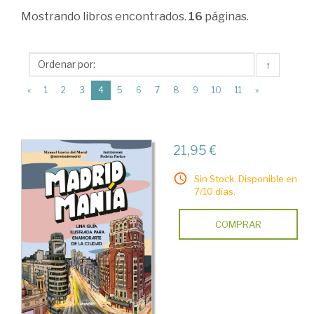
Ciencias
Mostrando
libros encontrados.
16
páginas.
Humanas
>
↑
Historias
(current)
«
1
2
3
4
5
6
7
8
9
10
11
»
Locales
>
Madrid
21,95 €
>
Sin Stock. Disponible en
Geografía.
7/10 días.
Urbanismo.
COMPRAR
Viajes