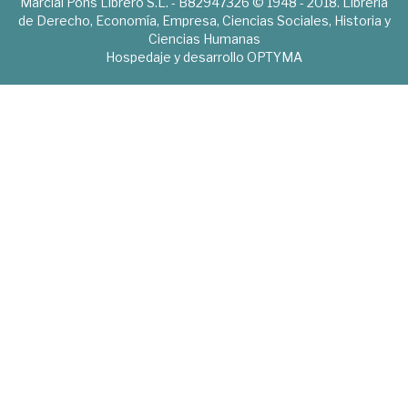
Marcial Pons Librero S.L. - B82947326 © 1948 - 2018. Librería
de Derecho, Economía, Empresa, Ciencias Sociales, Historia y
Ciencias Humanas
Hospedaje y desarrollo
OPTYMA