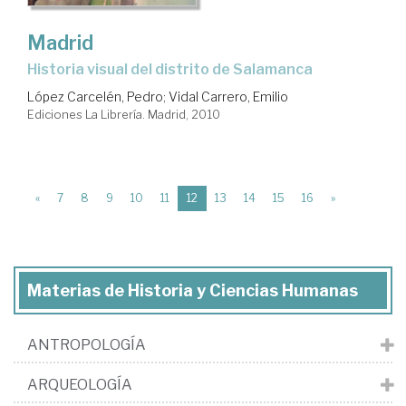
Madrid
historia visual del distrito de Salamanca
López Carcelén, Pedro
;
Vidal Carrero, Emilio
Ediciones La Librería. Madrid, 2010
(current)
«
7
8
9
10
11
12
13
14
15
16
»
Materias de Historia y Ciencias Humanas
ANTROPOLOGÍA
ARQUEOLOGÍA