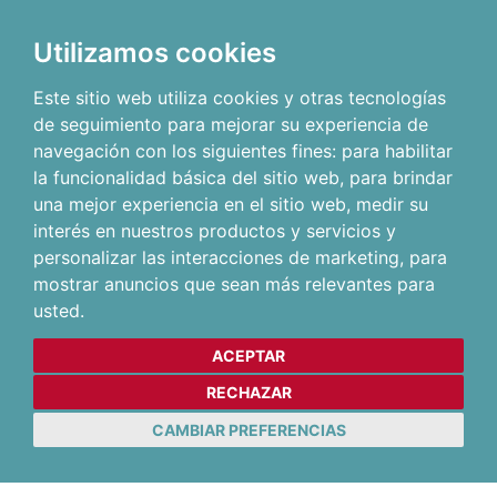
Utilizamos cookies
Este sitio web utiliza cookies y otras tecnologías
de seguimiento para mejorar su experiencia de
navegación con los siguientes fines:
para habilitar
la funcionalidad básica del sitio web
,
para brindar
una mejor experiencia en el sitio web
,
medir su
interés en nuestros productos y servicios y
personalizar las interacciones de marketing
,
para
mostrar anuncios que sean más relevantes para
usted
.
ACEPTAR
RECHAZAR
CAMBIAR PREFERENCIAS