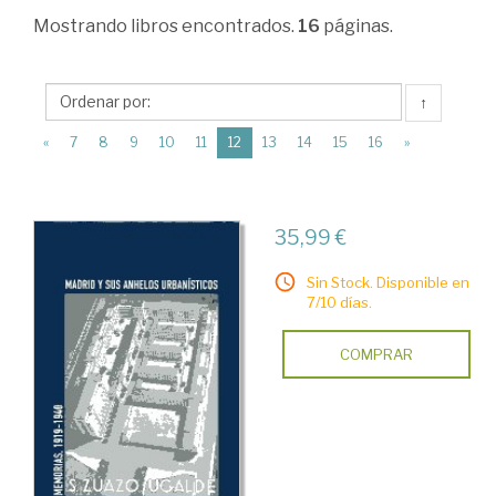
Ciencias
Mostrando
libros encontrados.
16
páginas.
Humanas
>
↑
Historias
(current)
«
7
8
9
10
11
12
13
14
15
16
»
Locales
>
Madrid
35,99 €
>
Sin Stock. Disponible en
Geografía.
7/10 días.
Urbanismo.
COMPRAR
Viajes