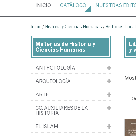
(CURRENT)
INICIO
CATÁLOGO
NUESTRAS
EDIT
Inicio
/
Historia y Ciencias Humanas
/
Historias Loca
Materias de Historia y
Li
Lib
Ciencias Humanas
y 
de
His
ANTROPOLOGÍA
y
Mos
ARQUEOLOGÍA
Cie
Hu
ARTE
>
CC. AUXILIARES DE LA
His
HISTORIA
loc
EL ISLAM
>