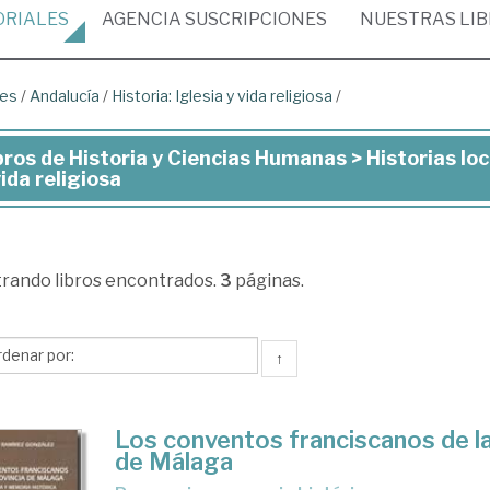
ORIALES
AGENCIA
SUSCRIPCIONES
NUESTRAS
LI
les
/
Andalucía
/
Historia: Iglesia y vida religiosa
/
bros de Historia y Ciencias Humanas > Historias loca
ros
vida religiosa
toria
trando
libros encontrados.
3
páginas.
ncias
manas
↑
torias
ales
Los conventos franciscanos de la
de Málaga