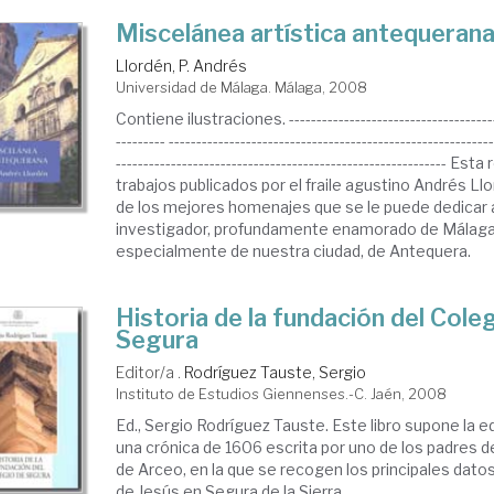
Miscelánea artística antequeran
Llordén, P. Andrés
Universidad de Málaga. Málaga, 2008
Contiene ilustraciones. ---------------------------------------
--------- -----------------------------------------------------------
------------------------------------------------------------ Es
trabajos publicados por el fraile agustino Andrés L
de los mejores homenajes que se le puede dedicar 
investigador, profundamente enamorado de Málaga y
especialmente de nuestra ciudad, de Antequera.
Historia de la fundación del Cole
Segura
Editor/a .
Rodríguez Tauste, Sergio
Instituto de Estudios Giennenses.-C. Jaén, 2008
Ed., Sergio Rodríguez Tauste. Este libro supone la e
una crónica de 1606 escrita por uno de los padres d
de Arceo, en la que se recogen los principales dat
de Jesús en Segura de la Sierra ...