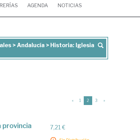
BRERÍAS
AGENDA
NOTICIAS
les > Andalucía > Historia: Iglesia
(current)
«
1
2
3
»
 provincia
7,21 €