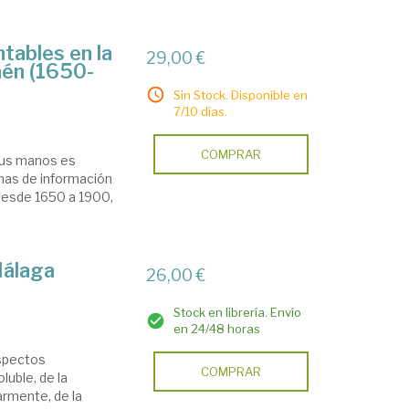
tables en la
29,00 €
aén (1650-
Sin Stock. Disponible en
7/10 días.
COMPRAR
 sus manos es
temas de información
 desde 1650 a 1900,
Málaga
26,00 €
Stock en librería. Envío
en 24/48 horas
aspectos
COMPRAR
luble, de la
larmente, de la