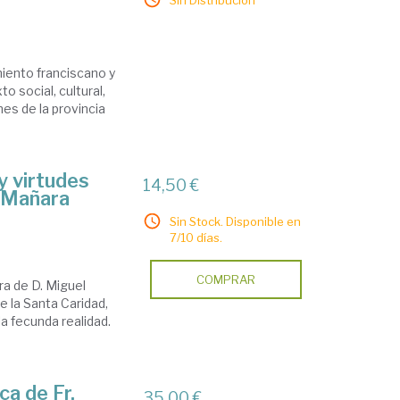
Sin Distribución
9
miento franciscano y
 social, cultural,
nes de la provincia
y virtudes
14,50 €
l Mañara
Sin Stock. Disponible en
7/10 días.
COMPRAR
ura de D. Miguel
de la Santa Caridad,
a fecunda realidad.
ca de Fr.
35,00 €