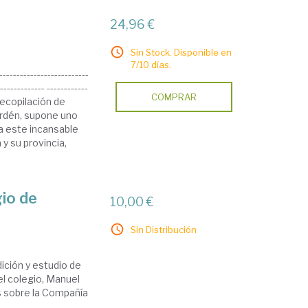
a
24,96 €
Sin Stock. Disponible en
7/10 días.
------------------------
------------- ------------
COMPRAR
ta recopilación de
lordén, supone uno
a este incansable
 su provincia,
gio de
10,00 €
Sin Distribución
dición y estudio de
el colegio, Manuel
os sobre la Compañía