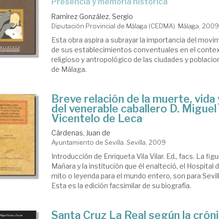
presencia y memoria histórica
alucía
Ramírez González, Sergio
Diputación Provincial de Málaga (CEDMA). Málaga, 200
toria:
Esta obra aspira a subrayar la importancia del movi
esia
de sus establecimientos conventuales en el contexto
religioso y antropológico de las ciudades y poblacio
de Málaga.
a
igiosa
Breve relación de la muerte, vida 
del venerable caballero D. Migue
Vicentelo de Leca
Cárdenas, Juan de
Ayuntamiento de Sevilla. Sevilla, 2009
Introducción de Enriqueta Vila Vilar. Ed., facs. La fig
Mañara y la institución que él enalteció, el Hospital 
mito o leyenda para el mundo entero, son para Sevill
Esta es la edición facsimilar de su biografía.
Santa Cruz La Real según la cróni