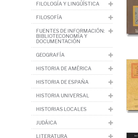
And
FILOLOGÍA Y LINGÜÍSTICA
>
FILOSOFÍA
His
FUENTES DE INFORMACIÓN:
Igl
BIBLIOTECONOMÍA Y
y
DOCUMENTACIÓN
vid
GEOGRAFÍA
rel
HISTORIA DE AMÉRICA
HISTORIA DE ESPAÑA
HISTORIA UNIVERSAL
HISTORIAS LOCALES
JUDÁICA
LITERATURA