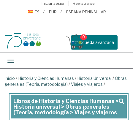
Iniciar sesión
Registrarse
ES
EUR
ESPAÑA PENINSULAR
0
Busqueda avanzada
Toggle navigation
Inicio
/
Historia y Ciencias Humanas
/
Historia Universal
/
Obras
generales (Teoría, metodología)
/
Viajes y viajeros
/
Libros de Historia y Ciencias Humanas >
Libros
Historia universal > Obras generales
de
(Teoría, metodología > Viajes y viajeros
Historia
y