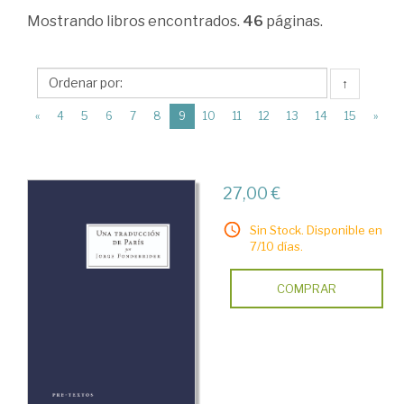
Ciencias
Mostrando
libros encontrados.
46
páginas.
Humanas
>
↑
Historia
(current)
«
4
5
6
7
8
9
10
11
12
13
14
15
»
universal
>
Obras
27,00 €
generales
Sin Stock. Disponible en
(Teoría,
7/10 días.
metodología
COMPRAR
>
Viajes
y
viajeros