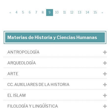
(current)
«
4
5
6
7
8
9
10
11
12
13
14
15
»
Materias de Historia y Ciencias Humanas
ANTROPOLOGÍA
ARQUEOLOGÍA
ARTE
CC. AUXILIARES DE LA HISTORIA
EL ISLAM
FILOLOGÍA Y LINGÜÍSTICA