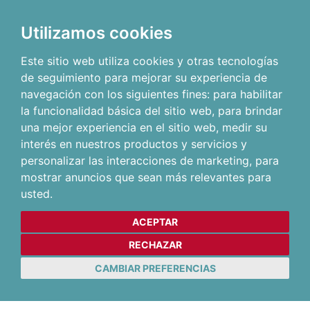
Utilizamos cookies
Este sitio web utiliza cookies y otras tecnologías
de seguimiento para mejorar su experiencia de
navegación con los siguientes fines:
para habilitar
la funcionalidad básica del sitio web
,
para brindar
una mejor experiencia en el sitio web
,
medir su
interés en nuestros productos y servicios y
personalizar las interacciones de marketing
,
para
mostrar anuncios que sean más relevantes para
usted
.
ACEPTAR
RECHAZAR
CAMBIAR PREFERENCIAS