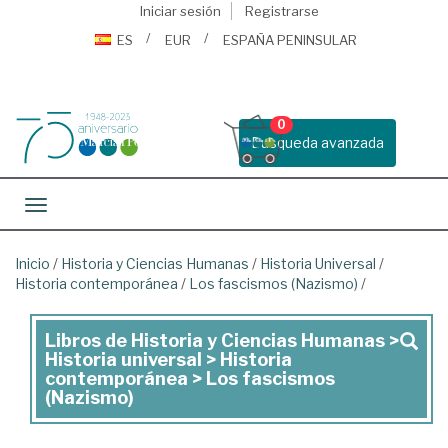
Iniciar sesión
Registrarse
ES
EUR
ESPAÑA PENINSULAR
0
Busqueda avanzada
Toggle navigation
Inicio
/
Historia y Ciencias Humanas
/
Historia Universal
/
Historia contemporánea
/
Los fascismos (Nazismo)
/
Libros de Historia y Ciencias Humanas >
Libros
Historia universal > Historia
de
contemporánea > Los fascismos
(Nazismo)
Historia
y