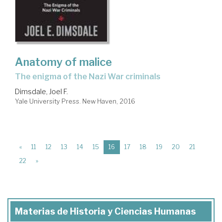
Anatomy of malice
the enigma of the Nazi War criminals
Dimsdale, Joel F.
Yale University Press. New Haven, 2016
(current)
«
11
12
13
14
15
16
17
18
19
20
21
22
»
Materias de Historia y Ciencias Humanas