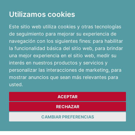
Utilizamos cookies
Este sitio web utiliza cookies y otras tecnologías
de seguimiento para mejorar su experiencia de
navegación con los siguientes fines:
para habilitar
la funcionalidad básica del sitio web
,
para brindar
una mejor experiencia en el sitio web
,
medir su
interés en nuestros productos y servicios y
personalizar las interacciones de marketing
,
para
mostrar anuncios que sean más relevantes para
usted
.
ACEPTAR
RECHAZAR
CAMBIAR PREFERENCIAS