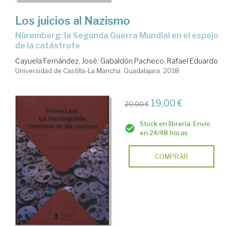
Los juicios al Nazismo
Núremberg: la Segunda Guerra Mundial en el espejo
de la catástrofe
Cayuela Fernández, José
;
Gabaldón Pacheco, Rafael Eduardo
Universidad de Castilla-La Mancha. Guadalajara, 2018
19,00 €
20,00 €
Stock en librería. Envío
en 24/48 horas
COMPRAR