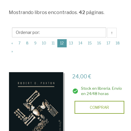
Ciencias
Mostrando
libros encontrados.
42
páginas.
Humanas
>
Historia
↑
universal
(current)
«
7
8
9
10
11
12
13
14
15
16
17
18
>
»
Historia
contemporánea
24,00 €
>
Los
Stock en librería. Envío
en 24/48 horas
fascismos
(Nazismo)
COMPRAR