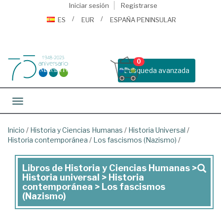
Iniciar sesión
Registrarse
ES
EUR
ESPAÑA PENINSULAR
0
Busqueda avanzada
Toggle navigation
Inicio
/
Historia y Ciencias Humanas
/
Historia Universal
/
Historia contemporánea
/
Los fascismos (Nazismo)
/
Libros de Historia y Ciencias Humanas >
Libros
Historia universal > Historia
de
contemporánea > Los fascismos
(Nazismo)
Historia
y