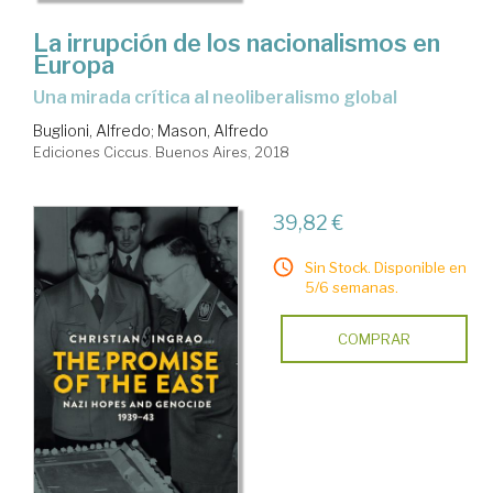
La irrupción de los nacionalismos en
Europa
una mirada crítica al neoliberalismo global
Buglioni, Alfredo
;
Mason, Alfredo
Ediciones Ciccus. Buenos Aires, 2018
39,82 €
Sin Stock. Disponible en
5/6 semanas.
COMPRAR