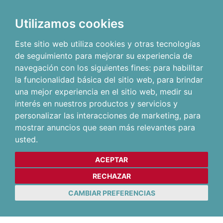
Utilizamos cookies
Este sitio web utiliza cookies y otras tecnologías
de seguimiento para mejorar su experiencia de
navegación con los siguientes fines:
para habilitar
la funcionalidad básica del sitio web
,
para brindar
una mejor experiencia en el sitio web
,
medir su
interés en nuestros productos y servicios y
personalizar las interacciones de marketing
,
para
mostrar anuncios que sean más relevantes para
usted
.
ACEPTAR
RECHAZAR
CAMBIAR PREFERENCIAS