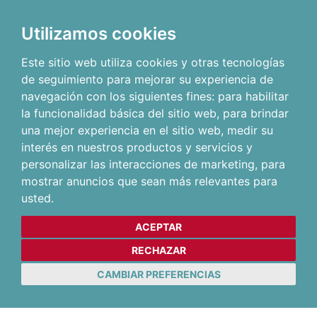
Utilizamos cookies
Este sitio web utiliza cookies y otras tecnologías
de seguimiento para mejorar su experiencia de
navegación con los siguientes fines:
para habilitar
la funcionalidad básica del sitio web
,
para brindar
una mejor experiencia en el sitio web
,
medir su
interés en nuestros productos y servicios y
personalizar las interacciones de marketing
,
para
mostrar anuncios que sean más relevantes para
usted
.
ACEPTAR
RECHAZAR
CAMBIAR PREFERENCIAS