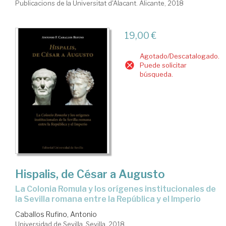
Publicacions de la Universitat d'Alacant. Alicante, 2018
19,00 €
Agotado/Descatalogado.
Puede solicitar
búsqueda.
Hispalis, de César a Augusto
la Colonia Romula y los orígenes institucionales de
la Sevilla romana entre la República y el Imperio
Caballos Rufino, Antonio
Universidad de Sevilla. Sevilla, 2018