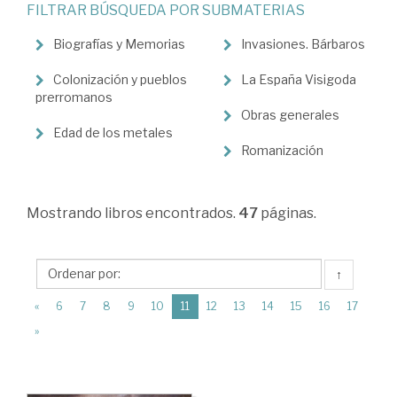
FILTRAR BÚSQUEDA POR SUBMATERIAS
Ciencias
Humanas
Biografías y Memorias
Invasiones. Bárbaros
>
Colonización y pueblos
La España Visigoda
prerromanos
Historia
Obras generales
de
Edad de los metales
Romanización
España
>
Prehistoria.
Mostrando
libros encontrados.
47
páginas.
Edad
Antigua
↑
(current)
«
6
7
8
9
10
11
12
13
14
15
16
17
»