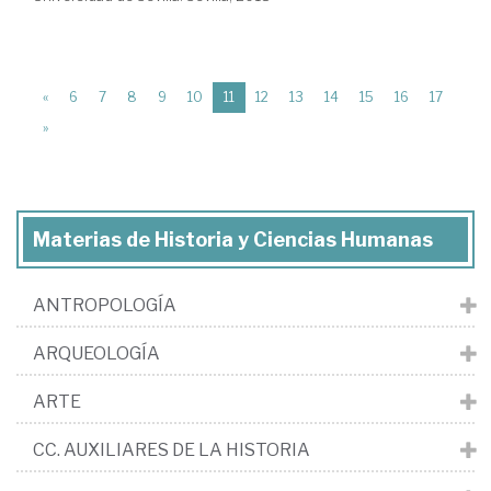
(current)
«
6
7
8
9
10
11
12
13
14
15
16
17
»
Materias de Historia y Ciencias Humanas
ANTROPOLOGÍA
ARQUEOLOGÍA
ARTE
CC. AUXILIARES DE LA HISTORIA