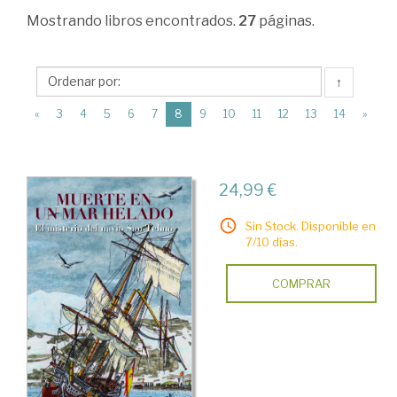
Ciencias
Mostrando
libros encontrados.
27
páginas.
Humanas
>
↑
Historia
(current)
«
3
4
5
6
7
8
9
10
11
12
13
14
»
de
España
>
24,99 €
Edad
Sin Stock. Disponible en
Moderna
7/10 días.
>
COMPRAR
Obras
generales