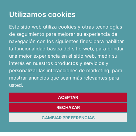
Utilizamos cookies
Este sitio web utiliza cookies y otras tecnologías
de seguimiento para mejorar su experiencia de
navegación con los siguientes fines:
para habilitar
la funcionalidad básica del sitio web
,
para brindar
una mejor experiencia en el sitio web
,
medir su
interés en nuestros productos y servicios y
personalizar las interacciones de marketing
,
para
mostrar anuncios que sean más relevantes para
usted
.
ACEPTAR
RECHAZAR
CAMBIAR PREFERENCIAS