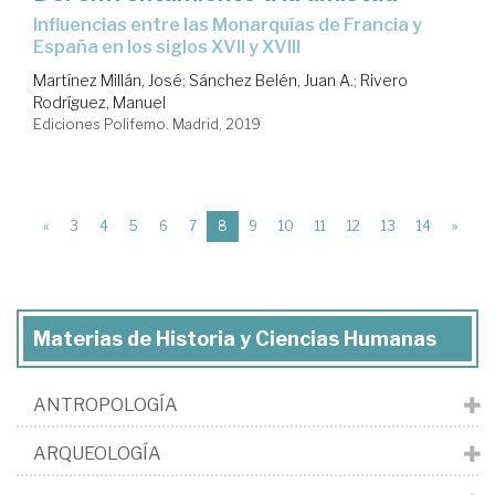
influencias entre las Monarquías de Francia y
España en los siglos XVII y XVIII
Martínez Millán, José
;
Sánchez Belén, Juan A.
;
Rivero
Rodríguez, Manuel
Ediciones Polifemo. Madrid, 2019
(current)
«
3
4
5
6
7
8
9
10
11
12
13
14
»
Materias de Historia y Ciencias Humanas
ANTROPOLOGÍA
ARQUEOLOGÍA