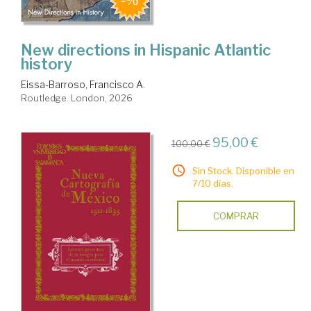
New directions in Hispanic Atlantic
history
Eissa-Barroso, Francisco A.
Routledge. London, 2026
95,00 €
100,00 €
Sin Stock. Disponible en
7/10 días.
COMPRAR