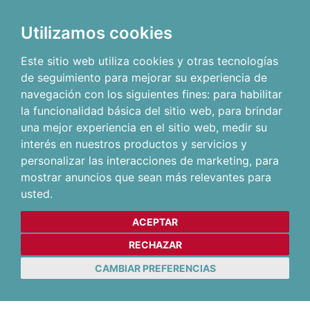
Utilizamos cookies
Este sitio web utiliza cookies y otras tecnologías
de seguimiento para mejorar su experiencia de
navegación con los siguientes fines:
para habilitar
la funcionalidad básica del sitio web
,
para brindar
una mejor experiencia en el sitio web
,
medir su
interés en nuestros productos y servicios y
personalizar las interacciones de marketing
,
para
mostrar anuncios que sean más relevantes para
usted
.
ACEPTAR
RECHAZAR
CAMBIAR PREFERENCIAS