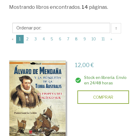
Ciencias
Mostrando
libros encontrados.
14
páginas.
Humanas
>
↑
Historia
(current)
«
1
2
3
4
5
6
7
8
9
10
11
»
de
España
>
12,00 €
Edad
Stock en librería. Envío
Moderna
en 24/48 horas
>
COMPRAR
Expansión.
Descubrimientos