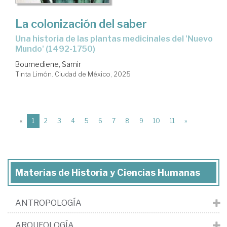
La colonización del saber
Una historia de las plantas medicinales del 'Nuevo
Mundo' (1492-1750)
Boumediene, Samir
Tinta Limón. Ciudad de México, 2025
(current)
«
1
2
3
4
5
6
7
8
9
10
11
»
Materias de Historia y Ciencias Humanas
ANTROPOLOGÍA
ARQUEOLOGÍA