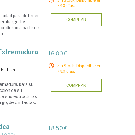
Sin Stock. Disponible en
7/10 días.
acidad para detener
COMPRAR
n embargo, los
cedieron a partir de
 ...
 Extremadura
16,00 €
Sin Stock. Disponible en
de, Juan
7/10 días.
remadura, para su
COMPRAR
ucción de su
 de sus estructuras
argo, dejó intactas.
tica
18,50 €