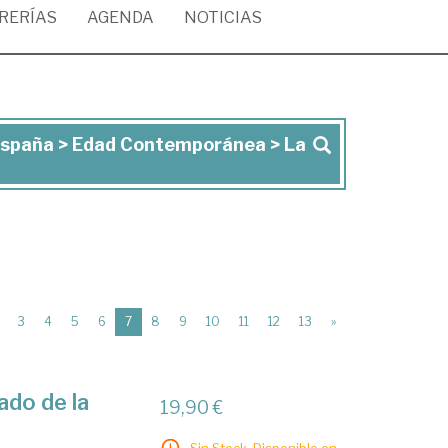
BRERÍAS
AGENDA
NOTICIAS
e España > Edad Contemporánea > La
(current)
3
4
5
6
7
8
9
10
11
12
13
»
ado de la
19,90 €