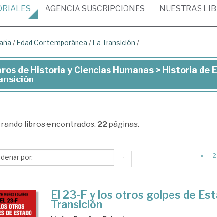
ORIALES
AGENCIA
SUSCRIPCIONES
NUESTRAS
LI
paña
/
Edad Contemporánea
/
La Transición
/
bros de Historia y Ciencias Humanas > Historia d
ros
ansición
toria
trando
libros encontrados.
22
páginas.
ncias
manas
«
2
↑
toria
El 23-F y los otros golpes de Est
Transición
paña