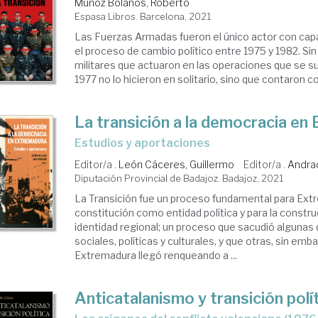
Muñoz Bolaños, Roberto
Espasa Libros. Barcelona, 2021
ad
Las Fuerzas Armadas fueron el único actor con cap
ntemporánea
el proceso de cambio político entre 1975 y 1982. Si
militares que actuaron en las operaciones que se su
1977 no lo hicieron en solitario, sino que contaron con
nsición
La transición a la democracia en
estudios y aportaciones
Editor/a .
León Cáceres, Guillermo
Editor/a .
Andra
Diputación Provincial de Badajoz. Badajoz, 2021
La Transición fue un proceso fundamental para Ext
constitución como entidad política y para la constr
identidad regional; un proceso que sacudió algunas
sociales, políticas y culturales, y que otras, sin emb
Extremadura llegó renqueando a ...
Anticatalanismo y transición polí