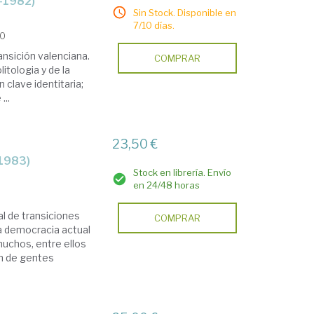
6-1982)
Sin Stock. Disponible en
7/10 días.
20
ansición valenciana.
COMPRAR
itologia y de la
 clave identitaria;
...
23,50 €
-1983)
Stock en librería. Envío
en 24/48 horas
al de transiciones
COMPRAR
la democracia actual
uchos, entre ellos
ón de gentes