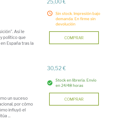
25,00 €
Sin stock. Impresión bajo
demanda. En firme sin
devolución
ición". Así le
y político que
COMPRAR
 en España tras la
30,52 €
Stock en librería. Envío
en 24/48 horas
como un suceso
COMPRAR
acional, por cómo
ómo influyó el
úa ...