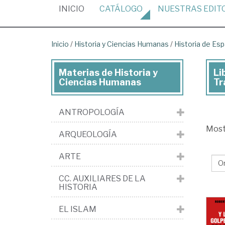
(CURRENT)
INICIO
CATÁLOGO
NUESTRAS
EDIT
Inicio
/
Historia y Ciencias Humanas
/
Historia de Es
Materias de Historia y
Li
Lib
Ciencias Humanas
Tr
de
His
ANTROPOLOGÍA
y
Mos
ARQUEOLOGÍA
Cie
Hu
ARTE
>
CC. AUXILIARES DE LA
His
HISTORIA
de
EL ISLAM
Es