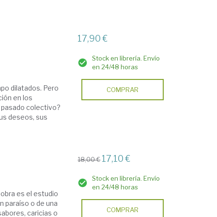
17,90 €
Stock en librería. Envío
en 24/48 horas
mpo dilatados. Pero
COMPRAR
ción en los
 pasado colectivo?
sus deseos, sus
17,10 €
18,00 €
Stock en librería. Envío
en 24/48 horas
 obra es el estudio
un paraíso o de una
COMPRAR
abores, caricias o