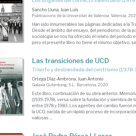
los orígenes del conflicto valenciano (197
Sancho Lluna, Juan Luis
Publicacions de la Universitat de València. Valencia, 20
Han sido innumerables las páginas dedicadas a la Tr
Desde el ámbito del ensayo, del periodismo, de la pol
sociologia se nos ha ofrecido el relato del periodo en
pero el presente libro no tiene el mismo objetivo, se 
Las transiciones de UCD
Triunfo y desbandada del centrismo (1978
Ortega Díaz-Ambrona, Juan Antonio
Galaxia Gutenberg, S.L.. Barcelona, 2020
Este libro, continuación de su obra anterior, Memori
(1939-1978), versa sobre la fundación y siembra de 
entre 1978 y 1983. Los agentes del cambio fueron m
la UCD, nacida de un rápido proceso de incorporaci
valiosas ...