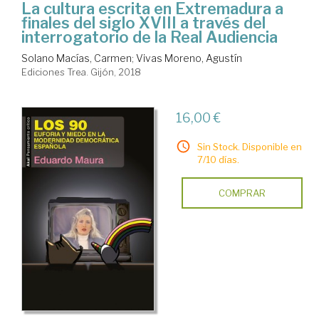
La cultura escrita en Extremadura a
finales del siglo XVIII a través del
interrogatorio de la Real Audiencia
Solano Macías, Carmen
;
Vivas Moreno, Agustín
Ediciones Trea. Gijón, 2018
16,00 €
Sin Stock. Disponible en
7/10 días.
COMPRAR