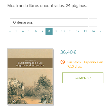
Ciencias
Mostrando
libros encontrados.
24
páginas.
Humanas
>
↑
Historia
(current)
«
3
4
5
6
7
8
9
10
11
12
13
14
»
de
España
>
36,40 €
Edad
Sin Stock. Disponible en
Contemporánea
7/10 días.
>
COMPRAR
La
cultura
y
la