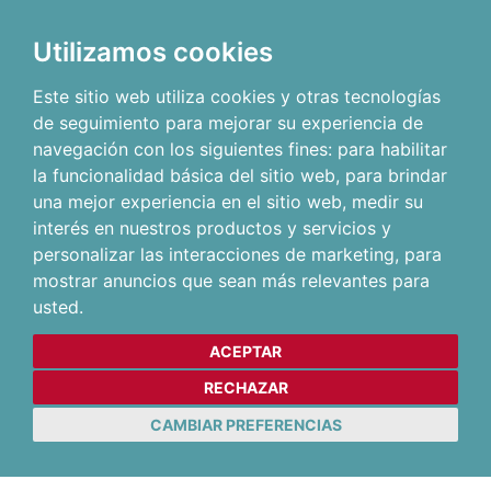
Utilizamos cookies
Este sitio web utiliza cookies y otras tecnologías
de seguimiento para mejorar su experiencia de
navegación con los siguientes fines:
para habilitar
la funcionalidad básica del sitio web
,
para brindar
una mejor experiencia en el sitio web
,
medir su
interés en nuestros productos y servicios y
personalizar las interacciones de marketing
,
para
mostrar anuncios que sean más relevantes para
usted
.
ACEPTAR
RECHAZAR
CAMBIAR PREFERENCIAS