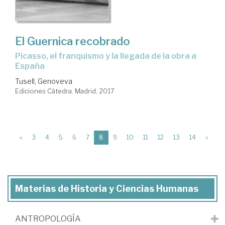
El Guernica recobrado
Picasso, el franquismo y la llegada de la obra a
España
Tusell, Genoveva
Ediciones Cátedra. Madrid, 2017
(current)
«
3
4
5
6
7
8
9
10
11
12
13
14
»
Materias de Historia y Ciencias Humanas
ANTROPOLOGÍA