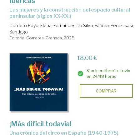
Ibéricas
Las mujeres y la construcción del espacio cultural
peninsular (siglos XX-XXI)
Cordero Hoyo, Elena
;
Fernandes Da Silva, Fátima
;
Pérez Isasi,
Santiago
Editorial Comares. Granada, 2025
18,00 €
Stock en librería. Envío
en 24/48 horas
COMPRAR
¡Más difícil todavía!
Una crónica del circo en España (1940-1975)