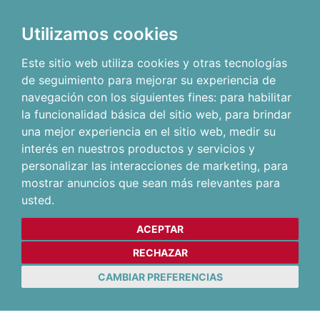
Utilizamos cookies
Este sitio web utiliza cookies y otras tecnologías
de seguimiento para mejorar su experiencia de
navegación con los siguientes fines:
para habilitar
la funcionalidad básica del sitio web
,
para brindar
una mejor experiencia en el sitio web
,
medir su
interés en nuestros productos y servicios y
personalizar las interacciones de marketing
,
para
mostrar anuncios que sean más relevantes para
usted
.
ACEPTAR
RECHAZAR
CAMBIAR PREFERENCIAS