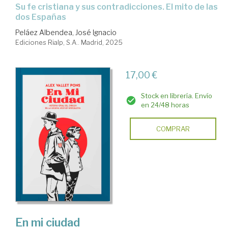
Su fe cristiana y sus contradicciones. El mito de las
dos Españas
Peláez Albendea, José Ignacio
Ediciones Rialp, S.A.. Madrid, 2025
17,00 €
Stock en librería. Envío
en 24/48 horas
COMPRAR
En mi ciudad