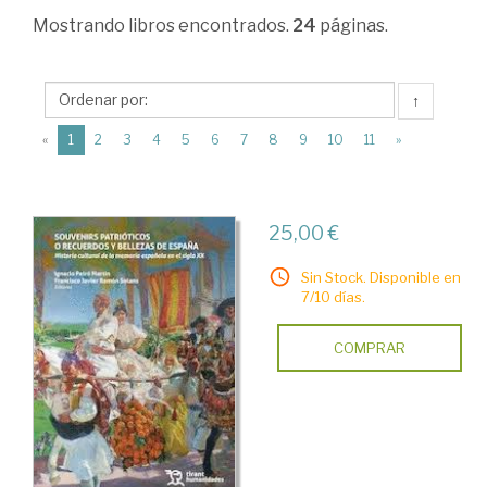
Ciencias
Mostrando
libros encontrados.
24
páginas.
Humanas
>
↑
Historia
(current)
«
1
2
3
4
5
6
7
8
9
10
11
»
de
España
>
25,00 €
Edad
Sin Stock. Disponible en
Contemporánea
7/10 días.
>
COMPRAR
La
cultura
y
la