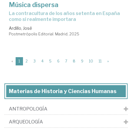
Música dispersa
La contracultura de los años setenta en España
como si realmente importara
Ardillo, José
Postmetrópolis Editorial. Madrid, 2025
(current)
«
1
2
3
4
5
6
7
8
9
10
11
»
Materias de Historia y Ciencias Humanas
ANTROPOLOGÍA
ARQUEOLOGÍA