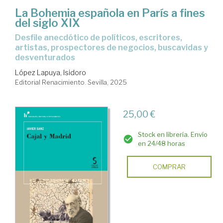
La Bohemia española en París a fines
del siglo XIX
Desfile anecdótico de políticos, escritores,
artistas, prospectores de negocios, buscavidas y
desventurados
López Lapuya, Isidoro
Editorial Renacimiento. Sevilla, 2025
25,00 €
Stock en librería. Envío
en 24/48 horas
COMPRAR