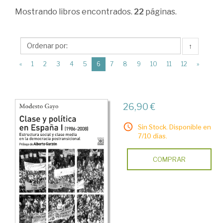
Ciencias
Mostrando
libros encontrados.
22
páginas.
Humanas
>
↑
Historia
(current)
«
1
2
3
4
5
6
7
8
9
10
11
12
»
de
España
>
26,90 €
Edad
Sin Stock. Disponible en
Contemporánea
7/10 días.
>
COMPRAR
La
Transición