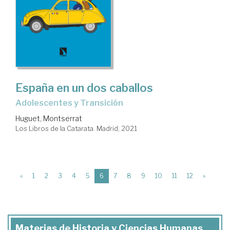
España en un dos caballos
adolescentes y Transición
Huguet, Montserrat
Los Libros de la Catarata. Madrid, 2021
(current)
«
1
2
3
4
5
6
7
8
9
10
11
12
»
Materias de Historia y Ciencias Humanas