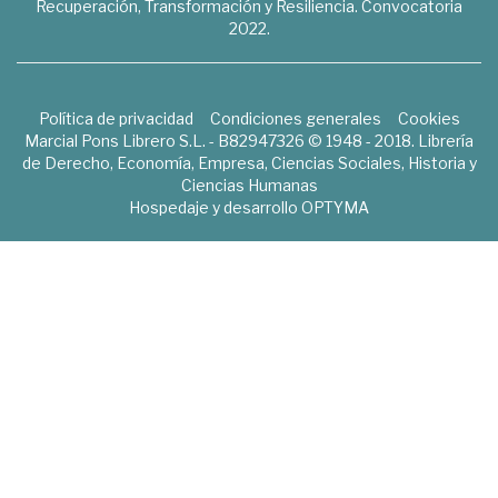
Recuperación, Transformación y Resiliencia. Convocatoria
2022.
Política de privacidad
Condiciones generales
Cookies
Marcial Pons Librero S.L. - B82947326 © 1948 - 2018. Librería
de Derecho, Economía, Empresa, Ciencias Sociales, Historia y
Ciencias Humanas
Hospedaje y desarrollo
OPTYMA