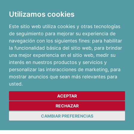
Utilizamos cookies
Este sitio web utiliza cookies y otras tecnologías
de seguimiento para mejorar su experiencia de
navegación con los siguientes fines:
para habilitar
la funcionalidad básica del sitio web
,
para brindar
una mejor experiencia en el sitio web
,
medir su
interés en nuestros productos y servicios y
personalizar las interacciones de marketing
,
para
mostrar anuncios que sean más relevantes para
usted
.
ACEPTAR
RECHAZAR
CAMBIAR PREFERENCIAS