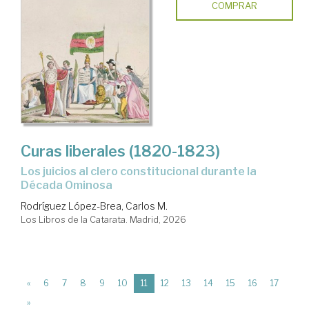
COMPRAR
Curas liberales (1820-1823)
Los juicios al clero constitucional durante la
Década Ominosa
Rodríguez López-Brea, Carlos M.
Los Libros de la Catarata. Madrid, 2026
(current)
«
6
7
8
9
10
11
12
13
14
15
16
17
»