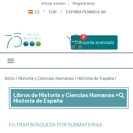
Iniciar sesión
Registrarse
ES
EUR
ESPAÑA PENINSULAR
0
Busqueda avanzada
Toggle navigation
Inicio
/
Historia y Ciencias Humanas
/
Historia de España
/
Libros de Historia y Ciencias Humanas >
Libros
Historia de España
de
Historia
y
FILTRAR BÚSQUEDA POR SUBMATERIAS