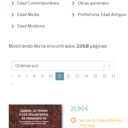
Ciencias
Edad Contemporánea
Obras generales
Humanas
Edad Media
Prehistoria. Edad Antigua
>
Historia
Edad Moderna
de
España
Mostrando
libros encontrados.
1068
páginas.
↑
(current)
«
6
7
8
9
10
11
12
13
14
15
16
17
»
21,90 €
Sin Stock. Disponible en
7/10 días.