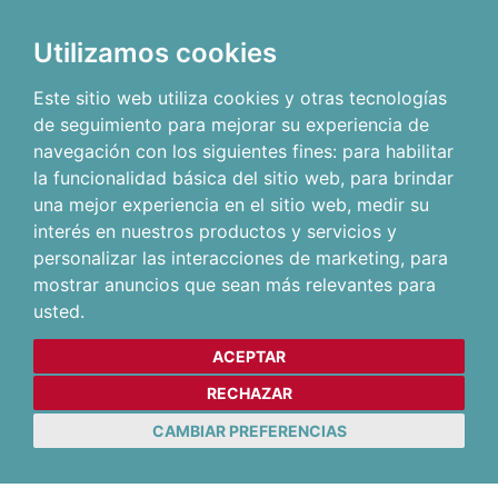
Utilizamos cookies
Este sitio web utiliza cookies y otras tecnologías
de seguimiento para mejorar su experiencia de
navegación con los siguientes fines:
para habilitar
la funcionalidad básica del sitio web
,
para brindar
una mejor experiencia en el sitio web
,
medir su
interés en nuestros productos y servicios y
personalizar las interacciones de marketing
,
para
mostrar anuncios que sean más relevantes para
usted
.
ACEPTAR
RECHAZAR
CAMBIAR PREFERENCIAS