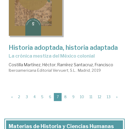
Historia adoptada, historia adaptada
la crónica mestiza del México colonial
Costilla Martínez, Héctor
;
Ramírez Santacruz, Francisco
Iberoamericana Editorial Vervuert, S.L.. Madrid, 2019
(current)
«
2
3
4
5
6
7
8
9
10
11
12
13
»
Materias de Historia y Ciencias Humanas