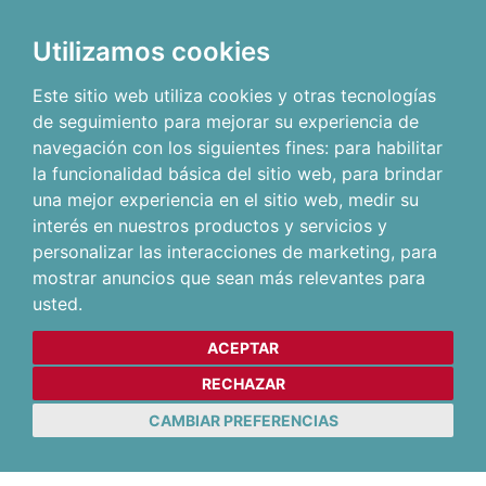
Utilizamos cookies
Este sitio web utiliza cookies y otras tecnologías
de seguimiento para mejorar su experiencia de
navegación con los siguientes fines:
para habilitar
la funcionalidad básica del sitio web
,
para brindar
una mejor experiencia en el sitio web
,
medir su
interés en nuestros productos y servicios y
personalizar las interacciones de marketing
,
para
mostrar anuncios que sean más relevantes para
usted
.
ACEPTAR
RECHAZAR
CAMBIAR PREFERENCIAS