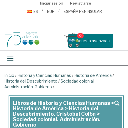
Iniciar sesión
Registrarse
ES
EUR
ESPAÑA PENINSULAR
0
Busqueda avanzada
Toggle navigation
Inicio
/
Historia y Ciencias Humanas
/
Historia de América
/
Historia del Descubrimiento
/
Sociedad colonial.
Administración. Gobierno
/
Libros de Historia y Ciencias Humanas >
Libros
Historia de América > Historia del
de
Descubrimiento. Cristobal Colón >
Sociedad colonial. Administración.
Historia
Gobierno