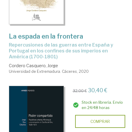
La espada en la frontera
repercusiones de las guerras entre España y
Portugal en los confines de sus imperios en
América (1700-1801)
Cordero Casquero, Jorge
Universidad de Extremadura. Cáceres, 2020
30,40 €
32,00 €
Stock en librería. Envío
en 24/48 horas
COMPRAR