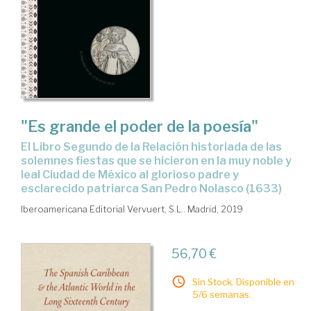
"Es grande el poder de la poesía"
el Libro Segundo de la Relación historiada de las
solemnes fiestas que se hicieron en la muy noble y
leal Ciudad de México al glorioso padre y
esclarecido patriarca San Pedro Nolasco (1633)
Iberoamericana Editorial Vervuert, S.L.. Madrid, 2019
56,70 €
Sin Stock. Disponible en
5/6 semanas.