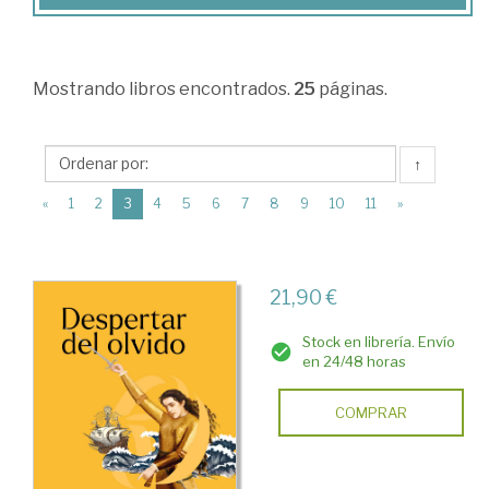
y
Ciencias
Humanas
Mostrando
libros encontrados.
25
páginas.
>
Historia
↑
de
(current)
«
1
2
3
4
5
6
7
8
9
10
11
»
América
>
Historia
21,90 €
del
Stock en librería. Envío
Descubrimiento.
en 24/48 horas
Cristobal
Colón
COMPRAR
>
Sociedad