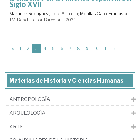
Siglo XVII
Martínez Rodríguez, José Antonio
;
Morillas Caro, Francisco
J.M. Bosch Editor. Barcelona, 2024
(current)
«
1
2
3
4
5
6
7
8
9
10
11
»
Materias de Historia y Ciencias Humanas
ANTROPOLOGÍA
ARQUEOLOGÍA
ARTE