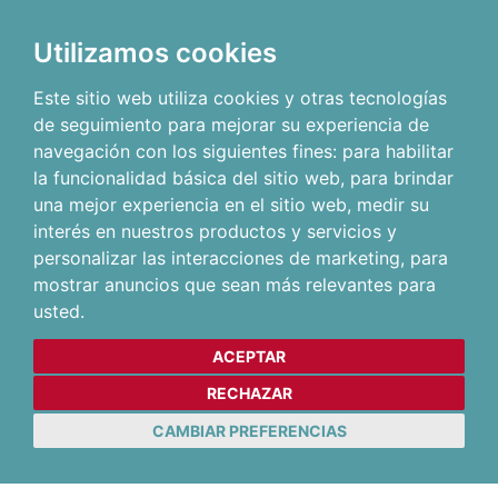
Utilizamos cookies
Este sitio web utiliza cookies y otras tecnologías
de seguimiento para mejorar su experiencia de
navegación con los siguientes fines:
para habilitar
la funcionalidad básica del sitio web
,
para brindar
una mejor experiencia en el sitio web
,
medir su
interés en nuestros productos y servicios y
personalizar las interacciones de marketing
,
para
mostrar anuncios que sean más relevantes para
usted
.
ACEPTAR
RECHAZAR
CAMBIAR PREFERENCIAS