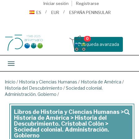
Iniciar sesión
Registrarse
ES
EUR
ESPAÑA PENINSULAR
0
Busqueda avanzada
Toggle navigation
Inicio
/
Historia y Ciencias Humanas
/
Historia de América
/
Historia del Descubrimiento
/
Sociedad colonial.
Administración. Gobierno
/
Libros de Historia y Ciencias Humanas >
Libros
Historia de América > Historia del
de
Descubrimiento. Cristobal Colón >
Sociedad colonial. Administración.
Historia
Gobierno