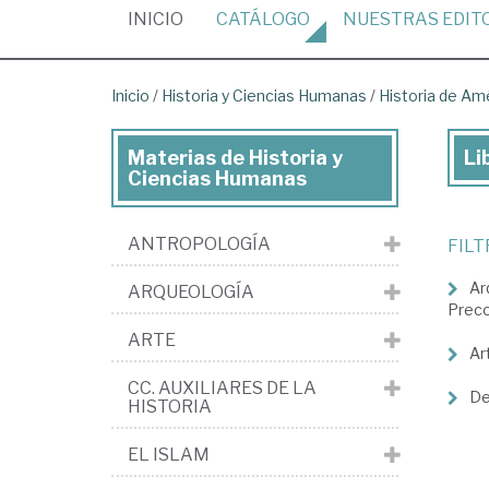
(CURRENT)
INICIO
CATÁLOGO
NUESTRAS
EDIT
Inicio
/
Historia y Ciencias Humanas
/
Historia de Am
Materias de Historia y
Li
Lib
Ciencias Humanas
de
His
ANTROPOLOGÍA
FIL
y
Ar
ARQUEOLOGÍA
Cie
Prec
Hu
ARTE
Ar
>
CC. AUXILIARES DE LA
His
De
HISTORIA
de
EL ISLAM
Am