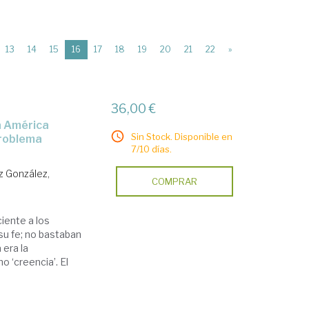
(current)
13
14
15
16
17
18
19
20
21
22
»
36,00 €
Sin Stock. Disponible en
problema
7/10 días.
z González,
COMPRAR
iente a los
su fe; no bastaban
era la
o ‘creencia’. El