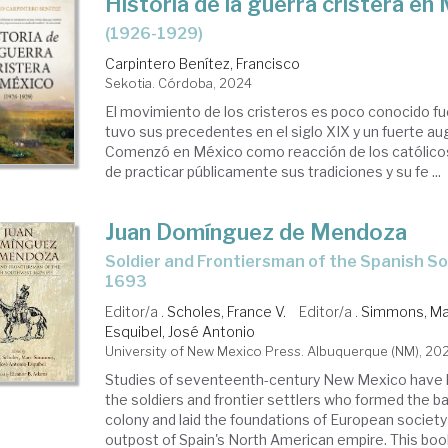
Historia de la guerra cristera en
(1926-1929)
Carpintero Benítez, Francisco
Sekotia. Córdoba, 2024
El movimiento de los cristeros es poco conocido fu
tuvo sus precedentes en el siglo XIX y un fuerte au
Comenzó en México como reacción de los católicos 
de practicar públicamente sus tradiciones y su fe ...
Juan Domínguez de Mendoza
Soldier and Frontiersman of the Spanish Southwest, 1627-
1693
Editor/a .
Scholes, France V.
Editor/a .
Simmons, Ma
Esquibel, José Antonio
University of New Mexico Press. Albuquerque (NM), 20
Studies of seventeenth-century New Mexico have 
the soldiers and frontier settlers who formed the 
colony and laid the foundations of European society 
outpost of Spain's North American empire. This book