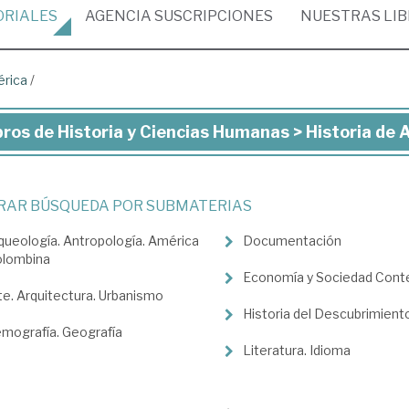
ORIALES
AGENCIA
SUSCRIPCIONES
NUESTRAS
LI
érica
/
bros de Historia y Ciencias Humanas > Historia de
ros
toria
TRAR BÚSQUEDA POR SUBMATERIAS
queología. Antropología. América
Documentación
ncias
olombina
manas
Economía y Sociedad Con
te. Arquitectura. Urbanismo
Historia del Descubrimient
toria
mografía. Geografía
Literatura. Idioma
érica