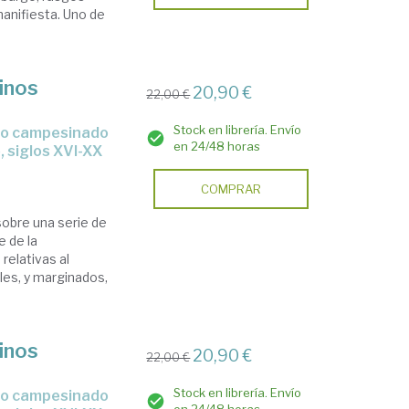
manifiesta. Uno de
inos
20,90 €
22,00 €
Stock en librería. Envío
en 24/48 horas
 siglos XVI-XX
COMPRAR
sobre una serie de
e de la
 relativas al
les, y marginados,
inos
20,90 €
22,00 €
Stock en librería. Envío