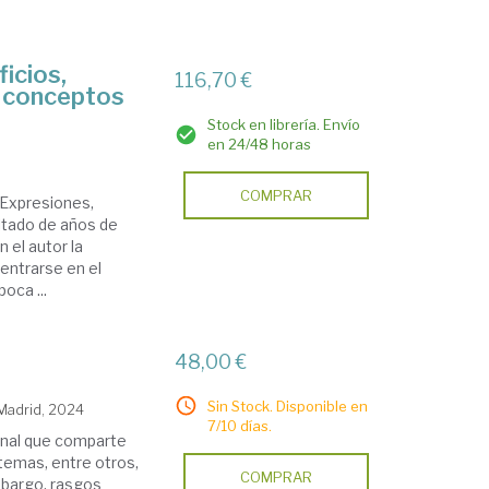
ficios,
116,70 €
 conceptos
Stock en librería. Envío
en 24/48 horas
COMPRAR
 Expresiones,
ultado de años de
 el autor la
entrarse en el
oca ...
48,00 €
Sin Stock. Disponible en
 Madrid, 2024
7/10 días.
onal que comparte
 temas, entre otros,
COMPRAR
mbargo, rasgos