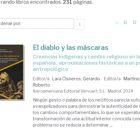
trando
libros encontrados.
231
páginas.
«
11
12
↑
El diablo y las máscaras
creencias indígenas y cambio religioso en la América
española : aproximaciones históricas a un 
antropológico
Editor/a .
Lara Cisneros, Gerardo
Editor/a .
Martíne
Roberto
Iberoamericana Editorial Vervuert, S.L.. Madrid, 2024
Ningún gesto o palabra de los neófitos parecía sufic
evangelizadores para demostrar la autenticidad de 
los cambios comportamentales, lo que se esperaba 
transformación de una actitud interior conocida com
problema no se reducía a determinar ...