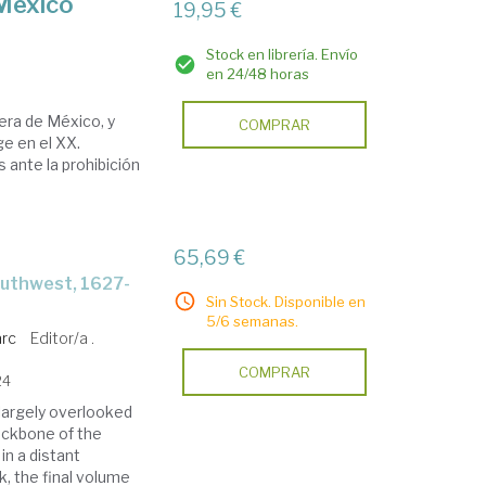
 México
19,95 €
Stock en librería. Envío
en 24/48 horas
era de México, y
COMPRAR
ge en el XX.
ante la prohibición
65,69 €
Sin Stock. Disponible en
5/6 semanas.
rc
Editor/a .
COMPRAR
24
largely overlooked
backbone of the
in a distant
, the final volume