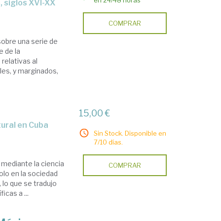
en 24/48 horas
 siglos XVI-XX
COMPRAR
sobre una serie de
e de la
 relativas al
les, y marginados,
15,00 €
tural en Cuba
Sin Stock. Disponible en
7/10 días.
mediante la ciencia
COMPRAR
solo en la sociedad
, lo que se tradujo
icas a ...