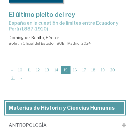
El último pleito del rey
España en la cuestión de límites entre Ecuador y
Perú (1887-1910)
Domínguez Benito, Héctor
Boletín Oficial del Estado. (BOE). Madrid, 2024
(current)
«
10
11
12
13
14
15
16
17
18
19
20
21
»
Materias de Historia y Ciencias Humanas
ANTROPOLOGÍA