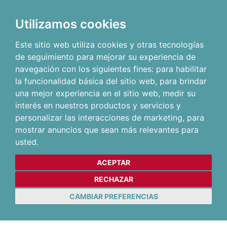
Utilizamos cookies
Este sitio web utiliza cookies y otras tecnologías
de seguimiento para mejorar su experiencia de
navegación con los siguientes fines:
para habilitar
la funcionalidad básica del sitio web
,
para brindar
una mejor experiencia en el sitio web
,
medir su
interés en nuestros productos y servicios y
personalizar las interacciones de marketing
,
para
mostrar anuncios que sean más relevantes para
usted
.
ACEPTAR
RECHAZAR
CAMBIAR PREFERENCIAS