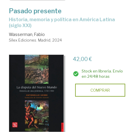
Pasado presente
historia, memoria y política en América Latina
(siglo XXI)
Wasserman, Fabio
Sílex Ediciones. Madrid, 2024
42,00 €
Stock en librería. Envío
en 24/48 horas
COMPRAR