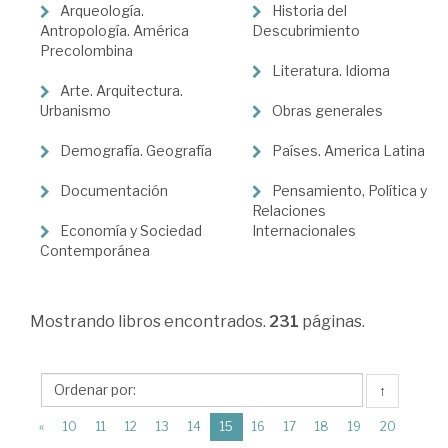
Ciencias
Arqueología.
Historia del
Humanas
Antropología. América
Descubrimiento
Precolombina
>
Literatura. Idioma
Historia
Arte. Arquitectura.
Urbanismo
Obras generales
de
Demografía. Geografía
Países. America Latina
América
Documentación
Pensamiento, Política y
Relaciones
Economía y Sociedad
Internacionales
Contemporánea
Mostrando
libros encontrados.
231
páginas.
↑
(current)
«
10
11
12
13
14
15
16
17
18
19
20