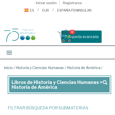
Iniciar sesión
Registrarse
ES
EUR
ESPAÑA PENINSULAR
0
Busqueda avanzada
Toggle navigation
Inicio
/
Historia y Ciencias Humanas
/
Historia de América
/
Libros de Historia y Ciencias Humanas >
Libros
Historia de América
de
Historia
y
FILTRAR BÚSQUEDA POR SUBMATERIAS