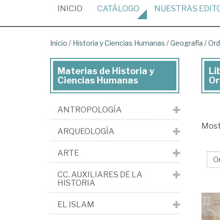
(CURRENT)
INICIO
CATÁLOGO
NUESTRAS
EDIT
Inicio
/
Historia y Ciencias Humanas
/
Geografía
/
Ord
Materias de Historia y
Li
Lib
Ciencias Humanas
Or
de
His
ANTROPOLOGÍA
y
Mos
ARQUEOLOGÍA
Cie
Hu
ARTE
>
CC. AUXILIARES DE LA
Ge
HISTORIA
>
EL ISLAM
Or