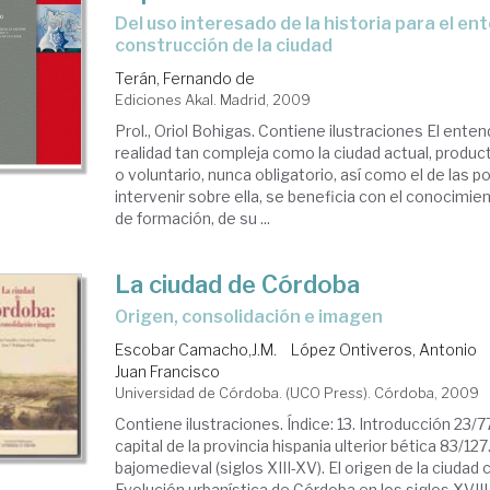
del uso interesado de la historia para el entendimiento y la
construcción de la ciudad
Terán, Fernando de
Ediciones Akal. Madrid, 2009
Prol., Oriol Bohigas. Contiene ilustraciones El ente
realidad tan compleja como la ciudad actual, product
o voluntario, nunca obligatorio, así como el de las p
intervenir sobre ella, se beneficia con el conocimi
de formación, de su ...
La ciudad de Córdoba
origen, consolidación e imagen
Escobar Camacho,J.M.
López Ontiveros, Antonio
Juan Francisco
Universidad de Córdoba. (UCO Press). Córdoba, 2009
Contiene ilustraciones. Índice: 13. Introducción 23/
capital de la provincia hispania ulterior bética 83/12
bajomedieval (siglos XIII-XV). El origen de la ciudad 
Evolución urbanística de Córdoba en los siglos XVIII