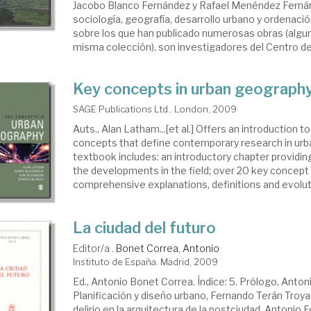
Jacobo Blanco Fernández y Rafael Menéndez Ferná
sociología, geografía, desarrollo urbano y ordenación
sobre los que han publicado numerosas obras (algun
misma colección), son investigadores del Centro de 
Key concepts in urban geograph
SAGE Publications Ltd.. London, 2009
Auts., Alan Latham...[et al.] Offers an introduction t
concepts that define contemporary research in urb
textbook includes: an introductory chapter providin
the developments in the field; over 20 key concept 
comprehensive explanations, definitions and evoluti
La ciudad del futuro
Editor/a .
Bonet Correa, Antonio
Instituto de España. Madrid, 2009
Ed., Antonio Bonet Correa. Índice: 5. Prólogo, Anton
Planificación y diseño urbano, Fernando Terán Troya
delirio en la arquitectura de la postciudad, Antonio