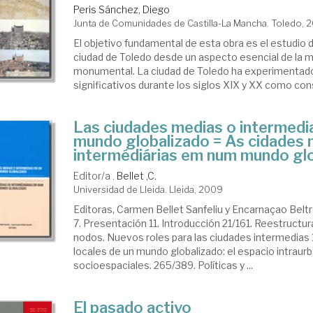
Peris Sánchez, Diego
Junta de Comunidades de Castilla-La Mancha. Toledo, 
ritorio
El objetivo fundamental de esta obra es el estudio d
ciudad de Toledo desde un aspecto esencial de la m
denación
monumental. La ciudad de Toledo ha experimentad
significativos durante los siglos XIX y XX como cons
bana
Las ciudades medias o intermedi
mundo globalizado = As cidades 
intermédiárias em num mundo gl
Editor/a .
Bellet ,C.
Universidad de Lleida. Lleida, 2009
Editoras, Carmen Bellet Sanfeliu y Encarnaçao Beltr
7. Presentación 11. Introducción 21/161. Reestructur
nodos. Nuevos roles para las ciudades intermedias
locales de un mundo globalizado: el espacio intraurb
socioespaciales. 265/389. Políticas y ...
El pasado activo