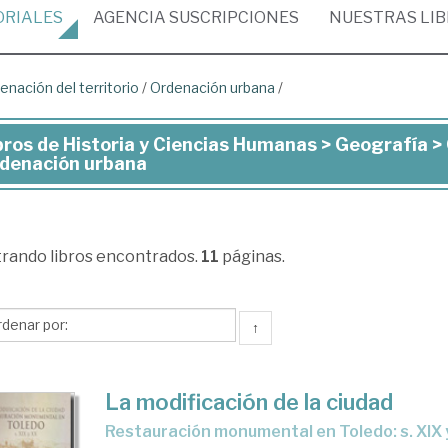
ORIALES
AGENCIA
SUSCRIPCIONES
NUESTRAS
LI
enación del territorio
/
Ordenación urbana
/
bros de Historia y Ciencias Humanas > Geografía > 
ros
denación urbana
toria
trando
libros encontrados.
11
páginas.
ncias
manas
↑
ografía
La modificación de la ciudad
denación
restauración monumental en Toledo: s. XIX 