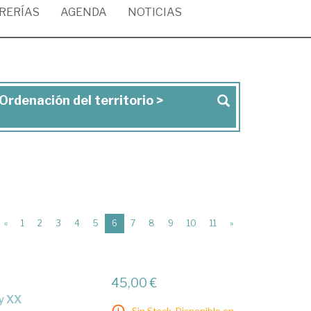
BRERÍAS
AGENDA
NOTICIAS
Ordenación del territorio >
(current)
«
1
2
3
4
5
6
7
8
9
10
11
»
45,00 €
y XX