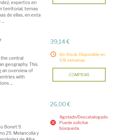
ndez, expertos en
 territorial, temas
as de ellas, en esta
...
y
39,14 €
Sin Stock. Disponible en
o the central
5/6 semanas.
an geography. This
g an overview of
COMPRAR
entries with
ons ...
26,00 €
Agotado/Descatalogado.
Puede solicitar
io Bonet 9.
búsqueda.
no 29. Melancolía y
 Fernández de Alba